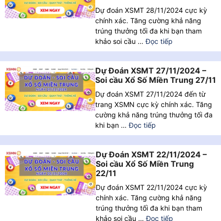
Dự đoán XSMT 28/11/2024 cực kỳ
chính xác. Tăng cường khả năng
trúng thưởng tối đa khi bạn tham
khảo soi cầu …
Đọc tiếp
Dự Đoán XSMT 27/11/2024 –
Soi cầu Xổ Số Miền Trung 27/11
Dự đoán XSMT 27/11/2024 đến từ
trang XSMN cực kỳ chính xác. Tăng
cường khả năng trúng thưởng tối đa
khi bạn …
Đọc tiếp
Dự Đoán XSMT 22/11/2024 –
Soi cầu Xổ Số Miền Trung
22/11
Dự đoán XSMT 22/11/2024 cực kỳ
chính xác. Tăng cường khả năng
trúng thưởng tối đa khi bạn tham
khảo soi cầu …
Đọc tiếp