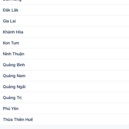
Đắk Lắk
Gia Lai
Khánh Hòa
Kon Tum
Ninh Thuận
Quảng Bình
Quảng Nam
Quảng Ngãi
Quảng Trị
Phú Yên
Thừa Thiên Huế