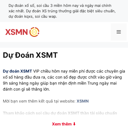
Chuyển
Dự đoán xổ số, soi cầu 3 miền hôm nay và ngày mai chính
đến
xác nhất. Dự đoán XS trúng thưởng giải đặc biệt siêu chuẩn,
nội
dự đoán kqxs, soi cầu wap.
dung
Me
Dự Đoán XSMT
Dự đoán XSMT
VIP chiều hôm nay miễn phí được các chuyên gia
xổ số hàng đầu đưa ra, các con số đẹp được chốt vào giờ vàng
9h sáng hàng ngày giúp bạn nhận định miền Trung ngày mai
đánh con gì sẽ thắng lớn.
Mời bạn xem thêm kết quả tại website:
XSMN
Tham khảo cách soi cầu dự đoán XSMT thần tài siêu chuẩn
hàng ngày
Xem thêm ⬇