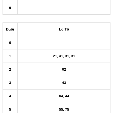
9
Đuôi
Lô Tô
0
1
21, 41, 31, 31
2
02
3
43
4
64, 44
5
55, 75