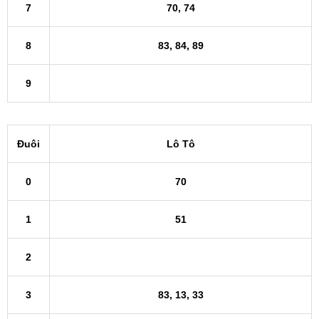
7
70, 74
8
83, 84, 89
9
Đuôi
Lô Tô
0
70
1
51
2
3
83, 13, 33