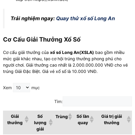
Trải nghiệm ngay:
Quay thử xổ số Long An
Cơ Cấu Giải Thưởng Xổ Số
Cơ cấu giải thưởng của
xổ số Long An(XSLA)
bao gồm nhiều
mức giải khác nhau, tạo cơ hội trúng thưởng phong phú cho
người chơi. Giải thưởng cao nhất là 2.000.000.000 VNĐ cho vé
trúng Giải Đặc Biệt. Giá vé xổ số là 10.000 VNĐ.
Xem
mục
Tìm:
Giải
Số
Số lần
Giá trị giải
Trùng
thưởng
lượng
quay
thưởng
giải