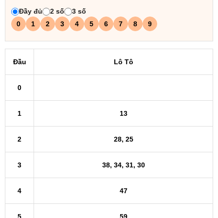
Đầy đủ
2 số
3 số
0
1
2
3
4
5
6
7
8
9
Đầu
Lô Tô
0
1
13
2
28, 25
3
38, 34, 31, 30
4
47
5
59