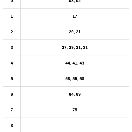
0
08, 02
1
17
2
29, 21
3
37, 39, 31, 31
4
44, 41, 43
5
58, 55, 58
6
64, 69
7
75
8