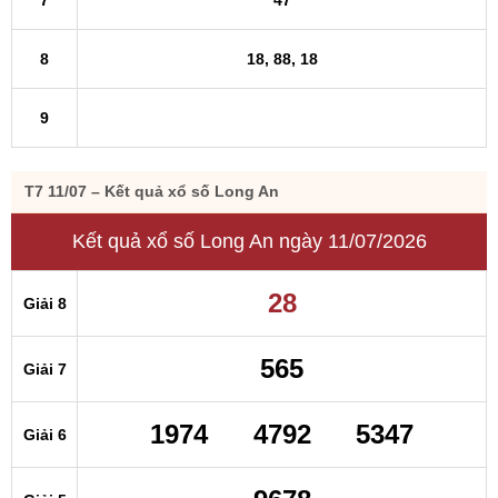
7
47
8
18, 88, 18
9
T7 11/07 – Kết quả xổ số Long An
Kết quả xổ số Long An ngày 11/07/2026
28
Giải 8
5
65
Giải 7
19
74
47
92
53
47
Giải 6