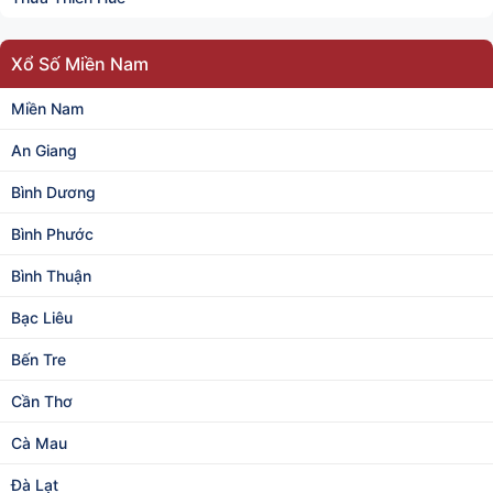
Xổ Số Miền Nam
Miền Nam
An Giang
Bình Dương
Bình Phước
Bình Thuận
Bạc Liêu
Bến Tre
Cần Thơ
Cà Mau
Đà Lạt