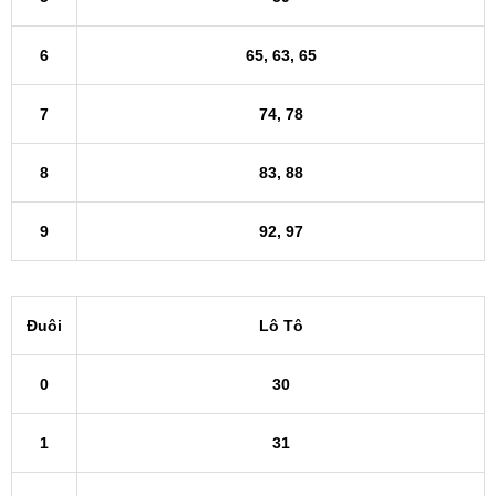
6
65, 63, 65
7
74, 78
8
83, 88
9
92, 97
Đuôi
Lô Tô
0
30
1
31