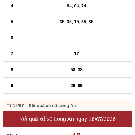
4
84, 04, 74
5
35, 35, 15, 35, 35
6
7
17
8
58, 38
9
29, 89
T7 18/07 – Kết quả xổ số Long An
Kết quả xổ số Long An ngày 18/07/2026