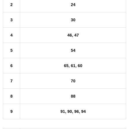
2
24
3
30
4
46, 47
5
54
6
65, 61, 60
7
70
8
88
9
91, 90, 96, 94