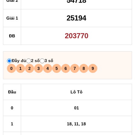
547
18
Giải 2
251
94
Giải 1
2037
70
ĐB
Đầy đủ
2 số
3 số
0
1
2
3
4
5
6
7
8
9
Đầu
Lô Tô
0
01
1
18, 11, 18