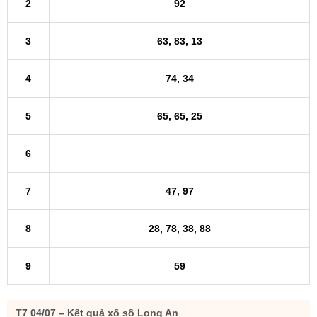
2
92
3
63, 83, 13
4
74, 34
5
65, 65, 25
6
7
47, 97
8
28, 78, 38, 88
9
59
T7 04/07 – Kết quả xổ số Long An