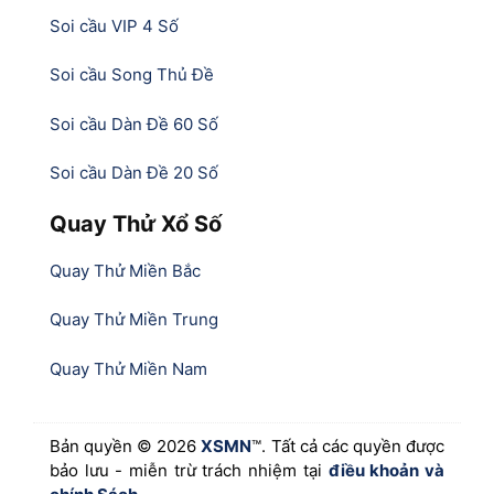
Soi cầu VIP 4 Số
Soi cầu Song Thủ Đề
Soi cầu Dàn Đề 60 Số
Soi cầu Dàn Đề 20 Số
Quay Thử Xổ Số
Quay Thử Miền Bắc
Quay Thử Miền Trung
Quay Thử Miền Nam
Bản quyền © 2026
XSMN
™. Tất cả các quyền được
bảo lưu - miễn trừ trách nhiệm tại
điều khoản và