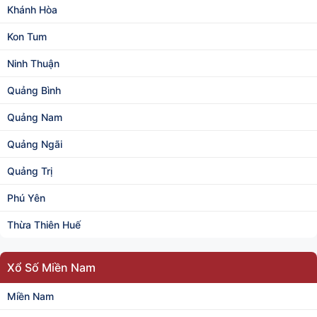
Khánh Hòa
Kon Tum
Ninh Thuận
Quảng Bình
Quảng Nam
Quảng Ngãi
Quảng Trị
Phú Yên
Thừa Thiên Huế
Xổ Số Miền Nam
Miền Nam