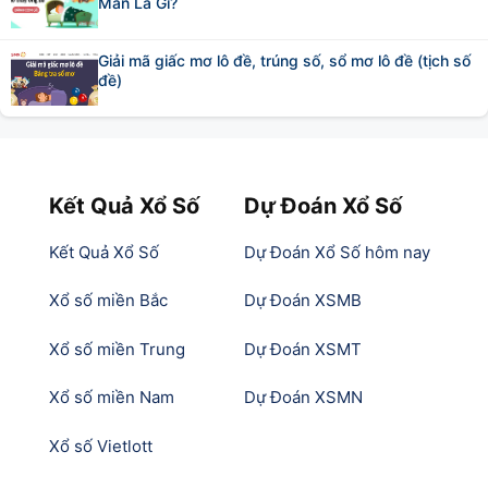
Mắn Là Gì?
Giải mã giấc mơ lô đề, trúng số, sổ mơ lô đề (tịch số
đề)
Kết Quả Xổ Số
Dự Đoán Xổ Số
Kết Quả Xổ Số
Dự Đoán Xổ Số hôm nay
Xổ số miền Bắc
Dự Đoán XSMB
Xổ số miền Trung
Dự Đoán XSMT
Xổ số miền Nam
Dự Đoán XSMN
Xổ số Vietlott
23win
|
99win
|
3win
|
xibet
|
luck8
|
nn88
|
vi68