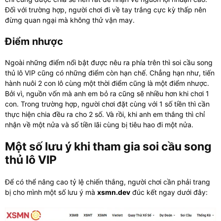
Đối với trường hợp, người chơi đi về tay trắng cực kỳ thấp nên
đừng quan ngại mà không thử vận may.
Điểm nhược
Ngoài những điểm nổi bật được nêu ra phía trên thì soi cầu song
thủ lô VIP cũng có những điểm còn hạn chế. Chẳng hạn như, tiến
hành nuôi 2 con lô cùng một thời điểm cũng là một điểm nhược.
Bởi vì, nguồn vốn mà anh em bỏ ra cũng sẽ nhiều hơn khi chơi 1
con. Trong trường hợp, người chơi đặt cùng với 1 số tiền thì cần
thực hiện chia đều ra cho 2 số. Và rồi, khi anh em thắng thì chỉ
nhận về một nửa và số tiền lãi cùng bị tiêu hao đi một nửa.
Một số lưu ý khi tham gia soi cầu song
thủ lô VIP
Để có thể nâng cao tỷ lệ chiến thắng, người chơi cần phải trang
bị cho mình một số lưu ý mà
xsmn.dev
đúc kết ngay dưới đây: