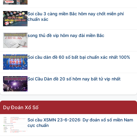
Soi cầu 3 càng miền Bắc hôm nay chốt miễn phí
chuẩn xác
song thủ đề vip hôm nay đài miền Bắc
Soi cầu dàn đề 60 số bất bại chuẩn xác nhất 100%
Soi Cầu Dàn đề 20 số hôm nay bất tử vip nhất
Dự Đoán Xổ Số
Soi cầu XSMN 23-6-2026: Dự đoán xổ số miền Nam
cực chuẩn