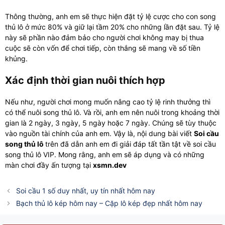
Thông thường, anh em sẽ thực hiện đặt tỷ lệ cược cho con song
thủ lô ở mức 80% và giữ lại tầm 20% cho những lần đặt sau. Tỷ lệ
này sẽ phần nào đảm bảo cho người chơi không may bị thua
cuộc sẽ còn vốn để chơi tiếp, còn thắng sẽ mang về số tiền
khủng.
Xác định thời gian nuôi thích hợp
Nếu như, người chơi mong muốn nâng cao tỷ lệ rinh thưởng thì
có thể nuôi song thủ lô. Và rồi, anh em nên nuôi trong khoảng thời
gian là 2 ngày, 3 ngày, 5 ngày hoặc 7 ngày. Chúng sẽ tùy thuộc
vào nguồn tài chính của anh em. Vậy là, nội dung bài viết
Soi cầu
song thủ lô
trên đã dẫn anh em đi giải đáp tất tần tật về soi cầu
song thủ lô VIP. Mong rằng, anh em sẽ áp dụng và có những
màn chơi đầy ấn tượng tại
xsmn.dev
Soi cầu 1 số duy nhất, uy tín nhất hôm nay
Bạch thủ lô kép hôm nay – Cặp lô kép đẹp nhất hôm nay