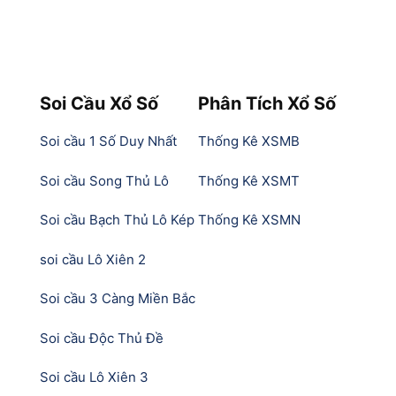
|
uk88
|
yo88
|
quay hũ
|
cmd368
|
link bk8
|
tf88
|
nhà cái uy tín
|
mu88
|
vsbet
Soi Cầu Xổ Số
Phân Tích Xổ Số
Soi cầu 1 Số Duy Nhất
Thống Kê XSMB
Soi cầu Song Thủ Lô
Thống Kê XSMT
Soi cầu Bạch Thủ Lô Kép
Thống Kê XSMN
soi cầu Lô Xiên 2
Soi cầu 3 Càng Miền Bắc
Soi cầu Độc Thủ Đề
Soi cầu Lô Xiên 3