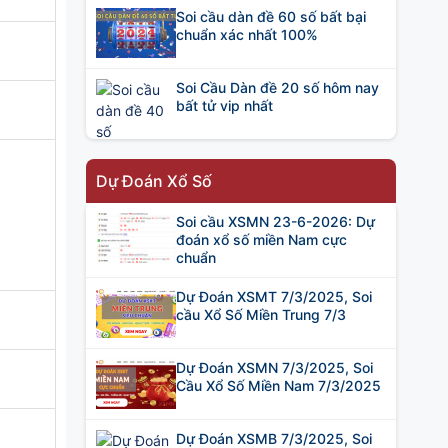
Soi cầu dàn đề 60 số bất bại
chuẩn xác nhất 100%
Soi Cầu Dàn đề 20 số hôm nay
bất tử vip nhất
Dự Đoán Xổ Số
Soi cầu XSMN 23-6-2026: Dự
đoán xổ số miền Nam cực
chuẩn
Dự Đoán XSMT 7/3/2025, Soi
cầu Xổ Số Miền Trung 7/3
Dự Đoán XSMN 7/3/2025, Soi
Cầu Xổ Số Miền Nam 7/3/2025
Dự Đoán XSMB 7/3/2025, Soi