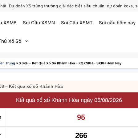
hất. Dự đoán XS trúng thưởng giải đặc biệt siêu chuẩn, dự đoán kqxs, s
ầu XSMB
Soi Cầu XSMN
Soi Cầu XSMT
Soi cầu hôm nay
Thử Xổ Số
iền Trung
»
XSKH – Kết Quả Xổ Số Khánh Hòa – KQXSKH – SXKH Hôm Nay
08 – Kết quả xổ số Khánh Hòa
Kết quả xổ số Khánh Hòa ngày 05/08/2026
95
8
2
66
7