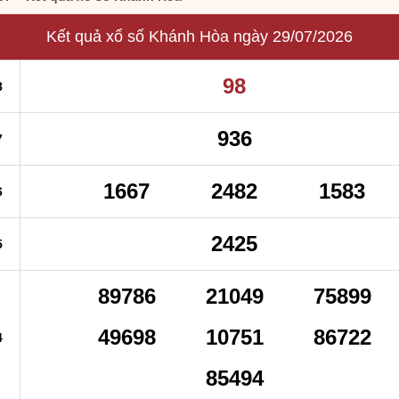
Kết quả xổ số Khánh Hòa ngày 29/07/2026
98
8
9
36
7
16
67
24
82
15
83
6
24
25
5
897
86
210
49
758
99
496
98
107
51
867
22
4
854
94