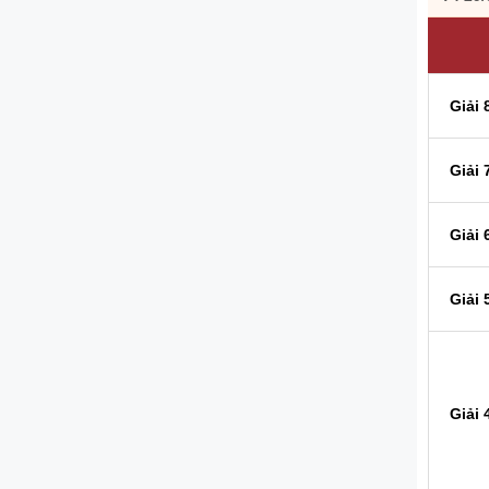
Giải 
Giải 
Giải 
Giải 
Giải 