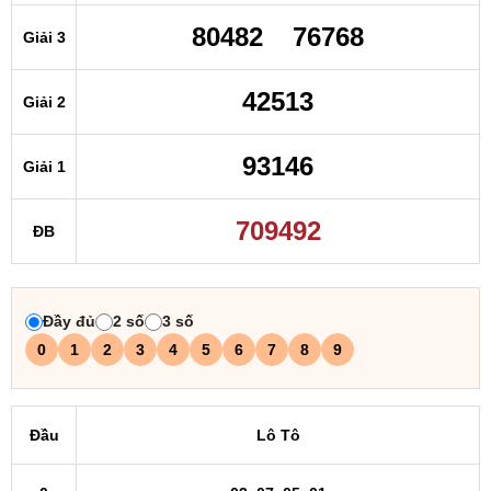
804
82
767
68
Giải 3
425
13
Giải 2
931
46
Giải 1
7094
92
ĐB
Đầy đủ
2 số
3 số
0
1
2
3
4
5
6
7
8
9
Đầu
Lô Tô