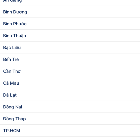
Bình Dương
Bình Phước
Bình Thuận
Bạc Liêu
Bến Tre
Cần Thơ
Cà Mau
Đà Lạt
Đồng Nai
Đồng Tháp
TP.HCM