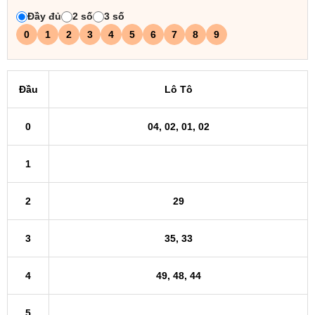
Đầy đủ
2 số
3 số
0
1
2
3
4
5
6
7
8
9
Đầu
Lô Tô
0
04, 02, 01, 02
1
2
29
3
35, 33
4
49, 48, 44
5