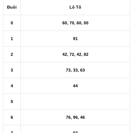
Đuôi
Lô Tô
0
60, 70, 60, 00
1
91
2
42, 72, 42, 82
3
73, 33, 63
4
44
5
6
76, 96, 46