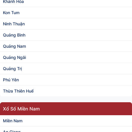
Khánh Hòa
Kon Tum
Ninh Thuận
Quảng Bình
Quảng Nam
Quảng Ngãi
Quảng Trị
Phú Yên
Thừa Thiên Huế
Xổ Số Miền Nam
Miền Nam
An Giang