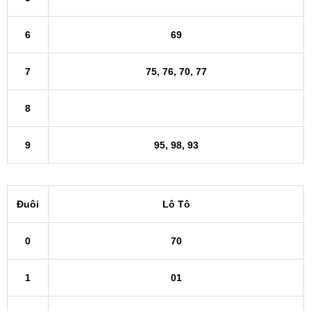
6
69
7
75, 76, 70, 77
8
9
95, 98, 93
Đuôi
Lô Tô
0
70
1
01