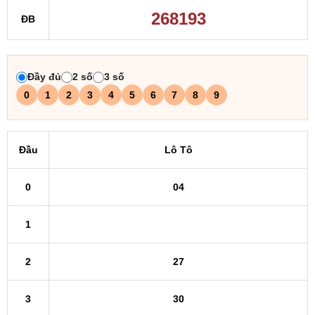
2681
93
ĐB
Đầy đủ
2 số
3 số
0
1
2
3
4
5
6
7
8
9
Đầu
Lô Tô
0
04
1
2
27
3
30