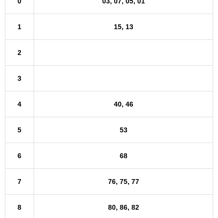
0
03, 07, 05, 01
1
15, 13
2
3
4
40, 46
5
53
6
68
7
76, 75, 77
8
80, 86, 82