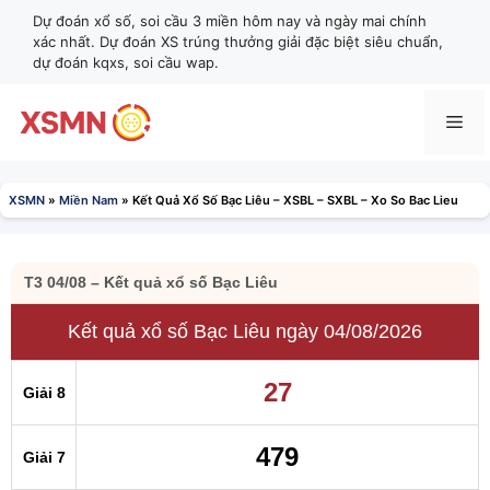
Chuyển
Dự đoán xổ số, soi cầu 3 miền hôm nay và ngày mai chính
đến
xác nhất. Dự đoán XS trúng thưởng giải đặc biệt siêu chuẩn,
nội
dự đoán kqxs, soi cầu wap.
dung
Me
XSMN
»
Miền Nam
»
Kết Quả Xổ Số Bạc Liêu – XSBL – SXBL – Xo So Bac Lieu
T3 04/08 – Kết quả xổ số Bạc Liêu
Kết quả xổ số Bạc Liêu ngày 04/08/2026
27
Giải 8
4
79
Giải 7