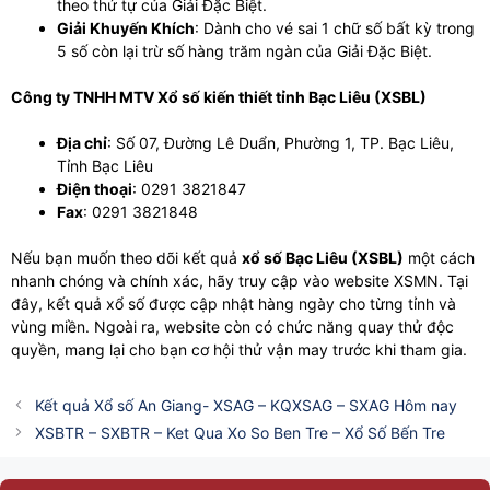
theo thứ tự của Giải Đặc Biệt.
Giải Khuyến Khích
: Dành cho vé sai 1 chữ số bất kỳ trong
5 số còn lại trừ số hàng trăm ngàn của Giải Đặc Biệt.
Công ty TNHH MTV Xổ số kiến thiết tỉnh Bạc Liêu (XSBL)
Địa chỉ
: Số 07, Đường Lê Duẩn, Phường 1, TP. Bạc Liêu,
Tỉnh Bạc Liêu
Điện thoại
: 0291 3821847
Fax
: 0291 3821848
Nếu bạn muốn theo dõi kết quả
xổ số Bạc Liêu (XSBL)
một cách
nhanh chóng và chính xác, hãy truy cập vào website XSMN. Tại
đây, kết quả xổ số được cập nhật hàng ngày cho từng tỉnh và
vùng miền. Ngoài ra, website còn có chức năng quay thử độc
quyền, mang lại cho bạn cơ hội thử vận may trước khi tham gia.
Kết quả Xổ số An Giang- XSAG – KQXSAG – SXAG Hôm nay
XSBTR – SXBTR – Ket Qua Xo So Ben Tre – Xổ Số Bến Tre