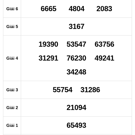
66
65
48
04
20
83
Giải 6
31
67
Giải 5
193
90
535
47
637
56
312
91
762
30
492
41
Giải 4
342
48
557
54
312
86
Giải 3
210
94
Giải 2
654
93
Giải 1