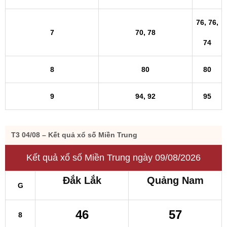
76, 76,
7
70, 78
74
8
80
80
9
94, 92
95
T3 04/08 – Kết quả xổ số Miền Trung
Kết quả xổ số Miền Trung ngày 09/08/2026
Đắk Lắk
Quảng Nam
G
46
57
8