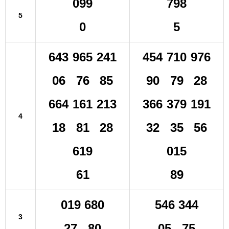
09
9
79
8
5
0
5
643
965
241
454
710
976
06
76
85
90
79
28
664
161
213
366
379
191
4
18
81
28
32
35
56
619
015
61
89
019
680
546
344
3
27
80
05
75