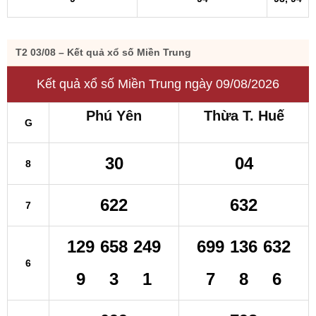
T2 03/08 – Kết quả xổ số Miền Trung
Kết quả xổ số Miền Trung ngày 09/08/2026
Phú Yên
Thừa T. Huế
G
30
04
8
6
22
6
32
7
12
9
65
8
24
9
69
9
13
6
63
2
6
9
3
1
7
8
6