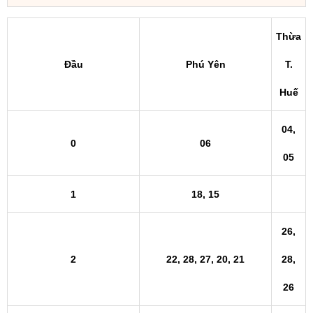
Thừa
Đầu
Phú Yên
T.
Huế
04,
0
06
05
1
18, 15
26,
2
22, 28, 27, 20, 21
28,
26