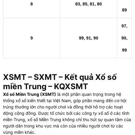
8
83, 85, 81, 80
89
97,
9
99, 91, 90
90,
99
XSMT – SXMT – Kết quả Xổ số
miền Trung – KQXSMT
Xổ số Miền Trung (XSMT)
là một phần quan trọng trong hệ
thống xổ số kiến thiết tại Việt Nam, góp phần mang đến cơ hội
trúng thưởng lớn cho người chơi và đồng thời hỗ trợ các hoạt
động cộng đồng. Được tổ chức bởi các công ty xổ số ở các tỉnh
miền Trung, xổ số Miền Trung không chỉ thu hút sự quan tâm của
người dân trong khu vực mà còn của nhiều người chơi từ các
vùng miền khác.