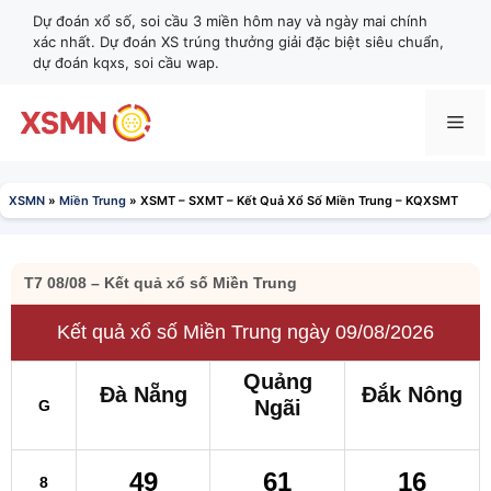
Chuyển
Dự đoán xổ số, soi cầu 3 miền hôm nay và ngày mai chính
đến
xác nhất. Dự đoán XS trúng thưởng giải đặc biệt siêu chuẩn,
nội
dự đoán kqxs, soi cầu wap.
dung
Me
XSMN
»
Miền Trung
»
XSMT – SXMT – Kết Quả Xổ Số Miền Trung – KQXSMT
T7 08/08 – Kết quả xổ số Miền Trung
Kết quả xổ số Miền Trung ngày 09/08/2026
Quảng
Đà Nẵng
Đắk Nông
Ngãi
G
49
61
16
8