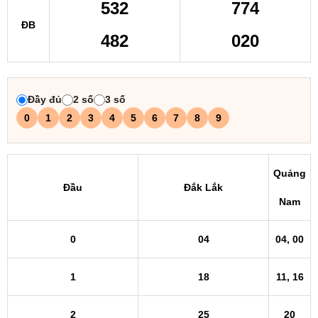
532
774
ĐB
4
82
0
20
Đầy đủ
2 số
3 số
0
1
2
3
4
5
6
7
8
9
Quảng
Đầu
Đắk Lắk
Nam
0
04
04, 00
1
18
11, 16
2
25
20