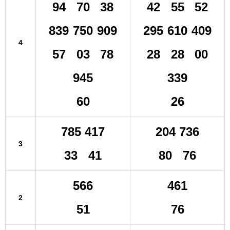
94
70
38
42
55
52
839
750
909
295
610
409
4
57
03
78
28
28
00
945
339
60
26
785
417
204
736
3
33
41
80
76
566
461
2
51
76