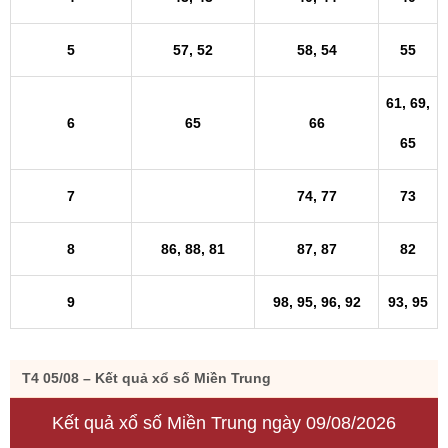
5
57, 52
58, 54
55
61, 69,
6
65
66
65
7
74, 77
73
8
86, 88, 81
87, 87
82
9
98, 95, 96, 92
93, 95
T4 05/08 – Kết quả xổ số Miền Trung
Kết quả xổ số Miền Trung ngày 09/08/2026