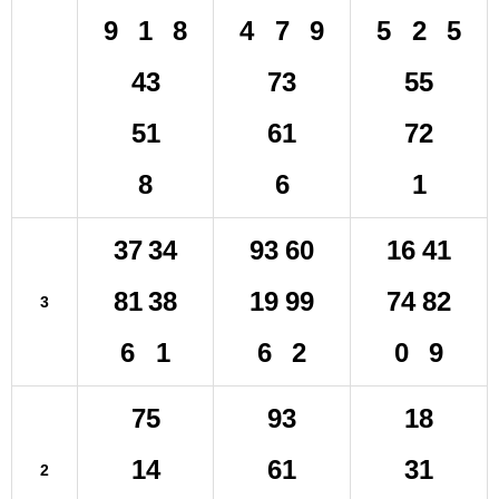
9
1
8
4
7
9
5
2
5
43
73
55
5
1
6
1
7
2
8
6
1
37
34
93
60
16
41
8
1
3
8
1
9
9
9
7
4
8
2
3
6
1
6
2
0
9
75
93
18
1
4
6
1
3
1
2