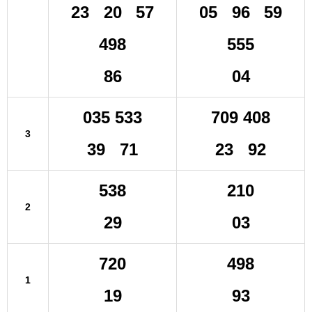
23
20
57
05
96
59
498
555
86
04
035
533
709
408
3
39
71
23
92
538
210
2
29
03
720
498
1
19
93