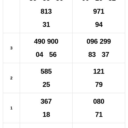
813
971
31
94
490
900
096
299
3
04
56
83
37
585
121
2
25
79
367
080
1
18
71