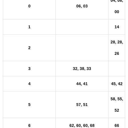
04, 08,
0
06, 03
00
1
14
28, 28,
2
26
3
32, 38, 33
4
44, 41
45, 42
58, 55,
5
57, 51
52
6
62, 60, 60, 68
66