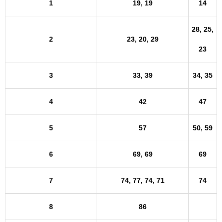
1
19, 19
14
28, 25,
2
23, 20, 29
23
3
33, 39
34, 35
4
42
47
5
57
50, 59
6
69, 69
69
7
74, 77, 74, 71
74
8
86