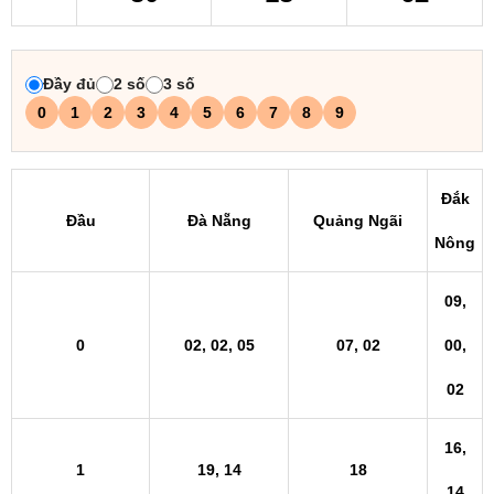
Đầy đủ
2 số
3 số
0
1
2
3
4
5
6
7
8
9
Đắk
Đầu
Đà Nẵng
Quảng Ngãi
Nông
09,
0
02, 02, 05
07, 02
00,
02
16,
1
19, 14
18
14