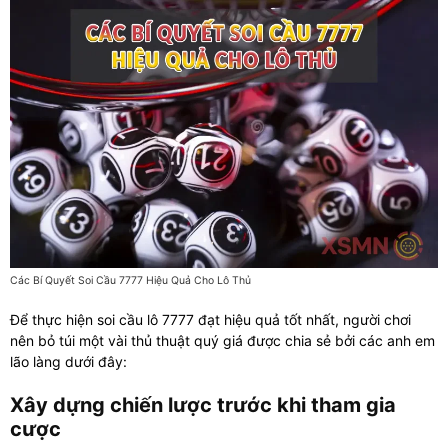
Các Bí Quyết Soi Cầu 7777 Hiệu Quả Cho Lô Thủ
Để thực hiện soi cầu lô 7777 đạt hiệu quả tốt nhất, người chơi
nên bỏ túi một vài thủ thuật quý giá được chia sẻ bởi các anh em
lão làng dưới đây:
Xây dựng chiến lược trước khi tham gia
cược