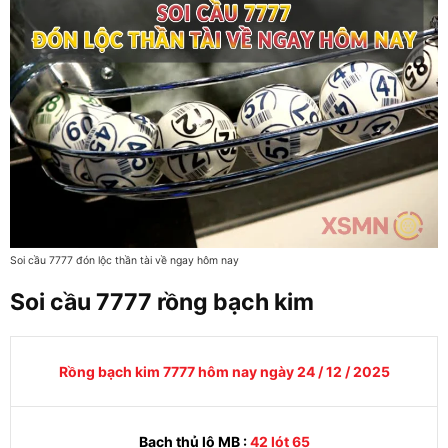
Soi cầu 7777 đón lộc thần tài về ngay hôm nay
Soi cầu 7777 rồng bạch kim
Rồng bạch kim 7777 hôm nay ngày 24 / 12 / 2025
Bạch thủ lô MB :
42 lót 65