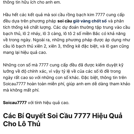
thông tin hữu ích cho anh em.
Hầu hết các kết quả mà soi cầu rồng bạch kim 7777 cung cấp
đều dựa trên phương pháp
soi cầu
giờ vàng chốt số
và phân
tích thống kê chất lượng. Các dự đoán thường tập trung vào cầu
bạch thủ, lô 2 nháy, lô 3 càng, lô tô 2 số miền Bắc có khả năng
về trong ngày. Ngoài ra, những phương pháp được áp dụng như
cầu lô bạch thủ xiên 2, xiên 3, thống kê đặc biệt, và lô gan cũng
mang lại hiệu quả cao.
Những con số mà 7777 cung cấp đều đã được kiểm duyệt kỹ
lưỡng về độ chính xác, vì vậy tỷ lệ về của các số lô đề trong
ngày rất cao so với những con số khác. Đặc biệt, thông tin trên
Soicau7777 hoàn toàn miễn phí, giúp anh em dễ dàng tham khảo
mà không mất phí.
Soicau7777
với tính hiệu quả cao.
Các Bí Quyết Soi Cầu 7777 Hiệu Quả
Cho Lô Thủ