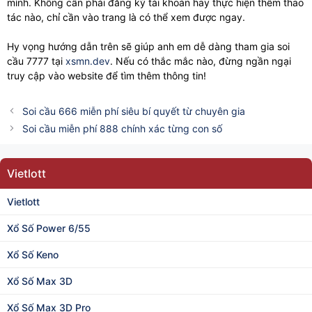
mình. Không cần phải đăng ký tài khoản hay thực hiện thêm thao
tác nào, chỉ cần vào trang là có thể xem được ngay.
Hy vọng hướng dẫn trên sẽ giúp anh em dễ dàng tham gia soi
cầu 7777 tại
xsmn.dev
. Nếu có thắc mắc nào, đừng ngần ngại
truy cập vào website để tìm thêm thông tin!
Soi cầu 666 miễn phí siêu bí quyết từ chuyên gia
Soi cầu miễn phí 888 chính xác từng con số
Vietlott
Vietlott
Xổ Số Power 6/55
Xổ Số Keno
Xổ Số Max 3D
Xổ Số Max 3D Pro