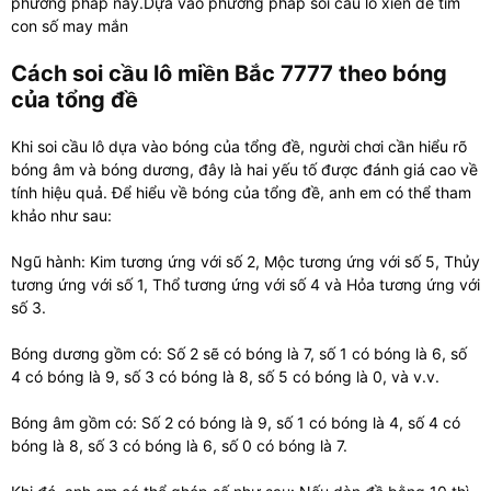
phương pháp này.Dựa vào phương pháp soi cầu lô xiên để tìm
con số may mắn
Cách soi cầu lô miền Bắc 7777 theo bóng
của tổng đề
Khi soi cầu lô dựa vào bóng của tổng đề, người chơi cần hiểu rõ
bóng âm và bóng dương, đây là hai yếu tố được đánh giá cao về
tính hiệu quả. Để hiểu về bóng của tổng đề, anh em có thể tham
khảo như sau:
Ngũ hành: Kim tương ứng với số 2, Mộc tương ứng với số 5, Thủy
tương ứng với số 1, Thổ tương ứng với số 4 và Hỏa tương ứng với
số 3.
Bóng dương gồm có: Số 2 sẽ có bóng là 7, số 1 có bóng là 6, số
4 có bóng là 9, số 3 có bóng là 8, số 5 có bóng là 0, và v.v.
Bóng âm gồm có: Số 2 có bóng là 9, số 1 có bóng là 4, số 4 có
bóng là 8, số 3 có bóng là 6, số 0 có bóng là 7.