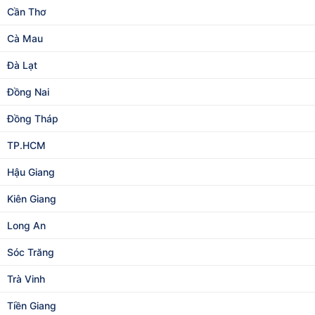
Cần Thơ
Cà Mau
Đà Lạt
Đồng Nai
Đồng Tháp
TP.HCM
Hậu Giang
Kiên Giang
Long An
Sóc Trăng
Trà Vinh
Tiền Giang