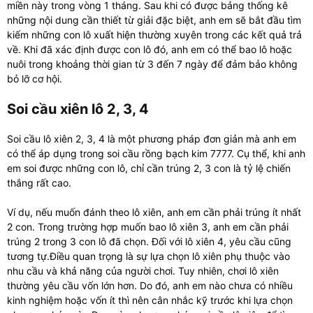
miền này trong vòng 1 tháng. Sau khi có được bảng thống kê
những nội dung cần thiết từ giải đặc biệt, anh em sẽ bắt đầu tìm
kiếm những con lô xuất hiện thường xuyên trong các kết quả trả
về. Khi đã xác định được con lô đó, anh em có thể bao lô hoặc
nuôi trong khoảng thời gian từ 3 đến 7 ngày để đảm bảo không
bỏ lỡ cơ hội.
Soi cầu xiên lô 2, 3, 4
Soi cầu lô xiên 2, 3, 4 là một phương pháp đơn giản mà anh em
có thể áp dụng trong soi cầu rồng bạch kim 7777. Cụ thể, khi anh
em soi được những con lô, chỉ cần trúng 2, 3 con là tỷ lệ chiến
thắng rất cao.
Ví dụ, nếu muốn đánh theo lô xiên, anh em cần phải trúng ít nhất
2 con. Trong trường hợp muốn bao lô xiên 3, anh em cần phải
trúng 2 trong 3 con lô đã chọn. Đối với lô xiên 4, yêu cầu cũng
tương tự.Điều quan trọng là sự lựa chọn lô xiên phụ thuộc vào
nhu cầu và khả năng của người chơi. Tuy nhiên, chơi lô xiên
thường yêu cầu vốn lớn hơn. Do đó, anh em nào chưa có nhiều
kinh nghiệm hoặc vốn ít thì nên cân nhắc kỹ trước khi lựa chọn