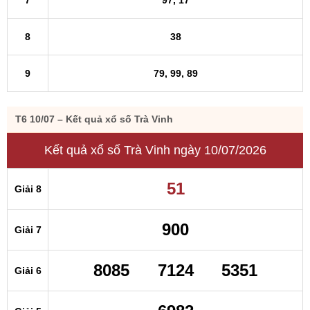
7
97, 17
8
38
9
79, 99, 89
T6 10/07 – Kết quả xổ số Trà Vinh
Kết quả xổ số Trà Vinh ngày 10/07/2026
51
Giải 8
9
00
Giải 7
80
85
71
24
53
51
Giải 6