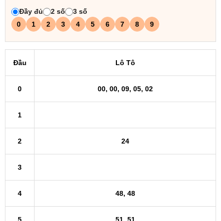
Đầy đủ
2 số
3 số
0
1
2
3
4
5
6
7
8
9
Đầu
Lô Tô
0
00, 00, 09, 05, 02
1
2
24
3
4
48, 48
5
51, 51