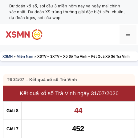
Chuyển
Dự đoán xổ số, soi cầu 3 miền hôm nay và ngày mai chính
đến
xác nhất. Dự đoán XS trúng thưởng giải đặc biệt siêu chuẩn,
nội
dự đoán kqxs, soi cầu wap.
dung
Me
XSMN
»
Miền Nam
»
XSTV – SXTV – Xổ Số Trà Vinh – Kết Quả Xổ Số Trà Vinh
T6 31/07 – Kết quả xổ số Trà Vinh
Kết quả xổ số Trà Vinh ngày 31/07/2026
44
Giải 8
4
52
Giải 7