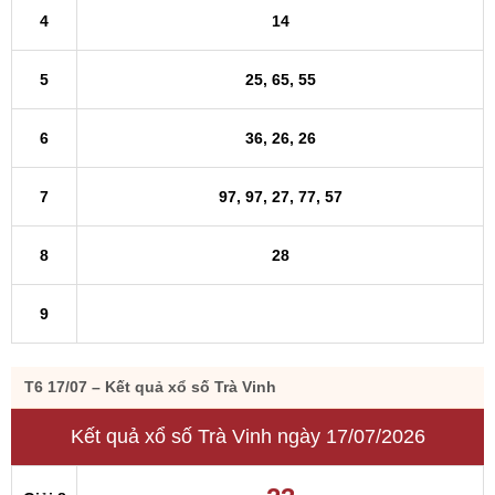
4
14
5
25, 65, 55
6
36, 26, 26
7
97, 97, 27, 77, 57
8
28
9
T6 17/07 – Kết quả xổ số Trà Vinh
Kết quả xổ số Trà Vinh ngày 17/07/2026