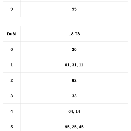
9
95
Đuôi
Lô Tô
0
30
1
01, 31, 11
2
62
3
33
4
04, 14
5
95, 25, 45