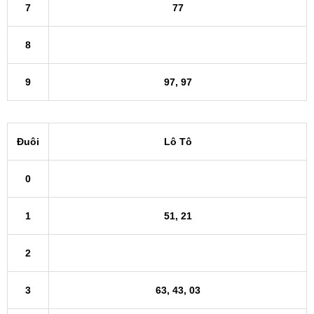
7
77
8
9
97, 97
Đuôi
Lô Tô
0
1
51, 21
2
3
63, 43, 03