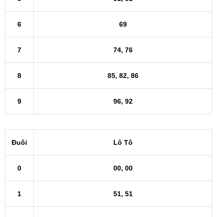
6
69
7
74, 76
8
85, 82, 86
9
96, 92
Đuôi
Lô Tô
0
00, 00
1
51, 51