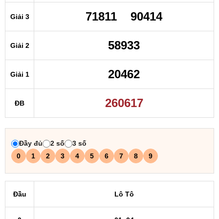
718
11
904
14
Giải 3
589
33
Giải 2
204
62
Giải 1
2606
17
ĐB
Đầy đủ
2 số
3 số
0
1
2
3
4
5
6
7
8
9
Đầu
Lô Tô