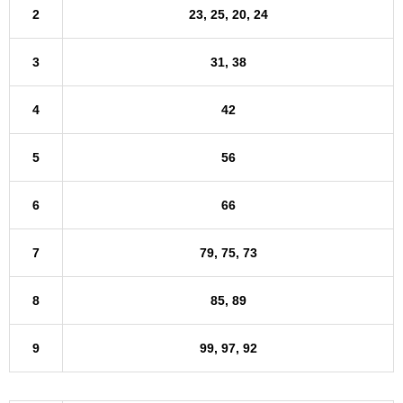
2
23, 25, 20, 24
3
31, 38
4
42
5
56
6
66
7
79, 75, 73
8
85, 89
9
99, 97, 92