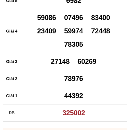
69
82
Giải 5
590
86
074
96
834
00
234
09
599
74
724
48
Giải 4
783
05
271
48
602
69
Giải 3
789
76
Giải 2
443
92
Giải 1
3250
02
ĐB