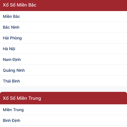
Xổ Sổ Miền Bắc
Miền Bắc
Bắc Ninh
Hải Phòng
Hà Nội
Nam Định
Quảng Ninh
Thái Bình
Xổ Số Miền Trung
Miền Trung
Bình Định