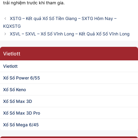
trải nghiệm trước khi tham gia.
XSTG – Kết quả Xổ Số Tiền Giang – SXTG Hôm Nay –
KQXSTG
XSVL – SXVL – Xổ Số Vĩnh Long – Kết Quả Xổ Số Vĩnh Long
Vietlott
Vietlott
Xổ Số Power 6/55
Xổ Số Keno
Xổ Số Max 3D
Xổ Số Max 3D Pro
Xổ Số Mega 6/45