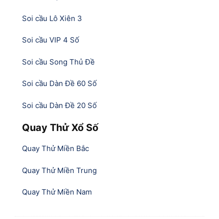
Soi cầu Lô Xiên 3
Soi cầu VIP 4 Số
Soi cầu Song Thủ Đề
Soi cầu Dàn Đề 60 Số
Soi cầu Dàn Đề 20 Số
Quay Thử Xổ Số
Quay Thử Miền Bắc
Quay Thử Miền Trung
Quay Thử Miền Nam