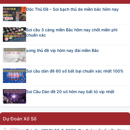
Độc Thủ Đề – Soi bạch thủ de miền bắc hôm nay
Soi cầu 3 càng miền Bắc hôm nay chốt miễn phí
chuẩn xác
song thủ đề vip hôm nay đài miền Bắc
Soi cầu dàn đề 60 số bất bại chuẩn xác nhất 100%
Soi Cầu Dàn đề 20 số hôm nay bất tử vip nhất
Dự Đoán Xổ Số