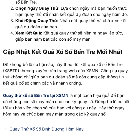
số Bến Tre.
Chọn Ngày Quay Thử:
Lựa chọn ngày mà bạn muốn thực
hiện quay thử để nhận kết quả dự đoán cho ngày hôm đó.
Khởi Động Quay Thử:
Nhấn nút quay thử và chờ xem kết
quả dự đoán của bạn.
Xem Kết Quả:
Kết quả quay thử sẽ hiện ra ngay lập tức,
giúp bạn nắm bắt các con số may mắn.
Cập Nhật Kết Quả Xổ Số Bến Tre Mới Nhất
Để không bỏ lỡ cơ hội nào, hãy theo dõi kết quả xổ số Bến Tre
(XSBTR) thường xuyên trên trang web của XSMN. Công cụ quay
thử không chỉ giúp bạn dự đoán số mà còn cung cấp thông tin
kết quả xổ số chính xác và nhanh chóng.
Quay thử xổ số Bến Tre tại XSMN
là một cách hiệu quả để bạn
có những con số may mắn cho các kỳ quay số. Đừng bỏ lỡ cơ hội
tối ưu hóa việc chọn số của bạn với công cụ này. Hãy thử ngay
hôm nay và chúc bạn may mắn trong các kỳ quay số!
Quay Thử Xổ Số Bình Dương Hôm Nay