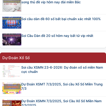
song thủ đề vip hôm nay đài miền Bắc
Soi cầu dàn đề 60 số bất bại chuẩn xác nhất 100%
Soi Cầu Dàn đề 20 số hôm nay bất tử vip nhất
Dự Đoán Xổ Số
Soi cầu XSMN 23-6-2026: Dự đoán xổ số miền Nam
cực chuẩn
Dự Đoán XSMT 7/3/2025, Soi cầu Xổ Số Miền Trung
7/3
Dự Đoán XSMN 7/3/2025, Soi Cầu Xổ Số Miền Nam
7/3/2025