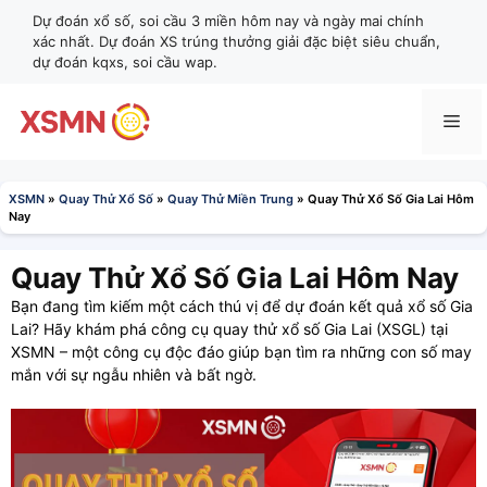
Chuyển
Dự đoán xổ số, soi cầu 3 miền hôm nay và ngày mai chính
đến
xác nhất. Dự đoán XS trúng thưởng giải đặc biệt siêu chuẩn,
nội
dự đoán kqxs, soi cầu wap.
dung
Me
XSMN
»
Quay Thử Xổ Số
»
Quay Thử Miền Trung
»
Quay Thử Xổ Số Gia Lai Hôm
Nay
Quay Thử Xổ Số Gia Lai Hôm Nay
Bạn đang tìm kiếm một cách thú vị để dự đoán kết quả xổ số Gia
Lai? Hãy khám phá công cụ quay thử xổ số Gia Lai (XSGL) tại
XSMN – một công cụ độc đáo giúp bạn tìm ra những con số may
mắn với sự ngẫu nhiên và bất ngờ.