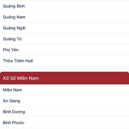
Quảng Bình
Quảng Nam
Quảng Ngãi
Quảng Trị
Phú Yên
Thừa Thiên Huế
Xổ Số Miền Nam
Miền Nam
An Giang
Bình Dương
Bình Phước