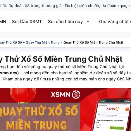
hất. Dự đoán XS trúng thưởng giải đặc biệt siêu chuẩn, dự đoán kqxs, s
SMN
Soi Cầu XSMT
Soi cầu hôm nay
Giờ vàng chốt 
uay Thử Xổ Số
»
Quay Thử Miền Trung
»
Quay Thử Xổ Số Miền Trung Chủ Nhật
 Thử Xổ Số Miền Trung Chủ Nhật
ng bạn đến với công cụ quay thử xổ số Miền Trung Chủ Nhật tại
smn.dev)
– nơi mang đến cho bạn trải nghiệm dự đoán xổ số đầy th
o. Khám phá ngay để tìm ra những con số may mắn cho ngày Chủ Nh