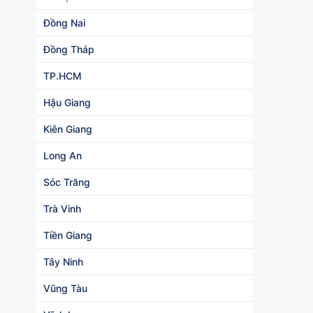
Đồng Nai
Đồng Tháp
TP.HCM
Hậu Giang
Kiên Giang
Long An
Sóc Trăng
Trà Vinh
Tiền Giang
Tây Ninh
Vũng Tàu