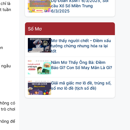
Dự Đoán XSMT 6/3/2025, Soi
chỉ là
cầu Xổ Số Miền Trung
t tuần
6/3/2025
Sổ Mơ
Mơ thấy người chết – Điềm xấu
tưởng chừng nhưng hóa ra lại
ên
tốt
Nằm Mơ Thấy Ông Bà: Điềm
ố ngẫu
Báo Gì? Con Số May Mắn Là Gì?
Giải mã giấc mơ lô đề, trúng số,
sổ mơ lô đề (tịch số đề)
không có
trò chơi
không để