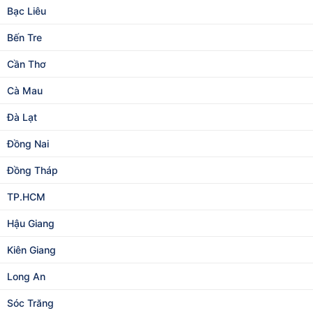
Bạc Liêu
Bến Tre
Cần Thơ
Cà Mau
Đà Lạt
Đồng Nai
Đồng Tháp
TP.HCM
Hậu Giang
Kiên Giang
Long An
Sóc Trăng