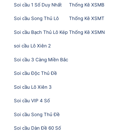
Soi cầu 1 Số Duy Nhất
Thống Kê XSMB
Soi cầu Song Thủ Lô
Thống Kê XSMT
Soi cầu Bạch Thủ Lô Kép
Thống Kê XSMN
soi cầu Lô Xiên 2
Soi cầu 3 Càng Miền Bắc
Soi cầu Độc Thủ Đề
Soi cầu Lô Xiên 3
Soi cầu VIP 4 Số
Soi cầu Song Thủ Đề
Soi cầu Dàn Đề 60 Số