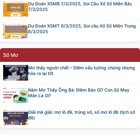
Dự Đoán XSMB 7/3/2025, Soi Cầu Xổ Số Miền Bắc
7/3/2025
Dự Đoán XSMT 6/3/2025, Soi cầu Xổ Số Miền Trung
6/3/2025
Sổ Mơ
Mơ thấy người chết – Điềm xấu tưởng chừng nhưng
hóa ra lại tốt
Nằm Mơ Thấy Ông Bà: Điềm Báo Gì? Con Số May
Mắn Là Gì?
Giải mã giấc mơ lô đề, trúng số, sổ mơ lô đề (tịch số
đề)