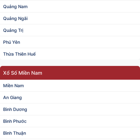
Quảng Nam
Quảng Ngãi
Quảng Trị
Phú Yên
Thừa Thiên Huế
Xổ Số Miền Nam
Miền Nam
An Giang
Bình Dương
Bình Phước
Bình Thuận