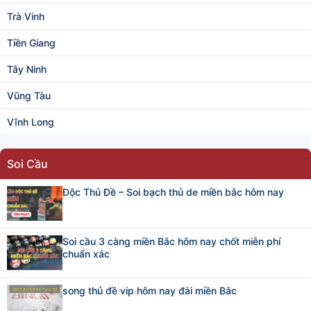
Trà Vinh
Tiền Giang
Tây Ninh
Vũng Tàu
Vĩnh Long
Soi Cầu
Độc Thủ Đề – Soi bạch thủ de miền bắc hôm nay
Soi cầu 3 càng miền Bắc hôm nay chốt miễn phí
chuẩn xác
song thủ đề vip hôm nay đài miền Bắc