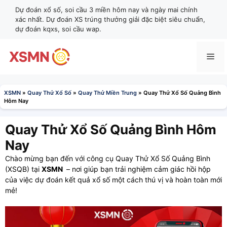
Chuyển
Dự đoán xổ số, soi cầu 3 miền hôm nay và ngày mai chính
đến
xác nhất. Dự đoán XS trúng thưởng giải đặc biệt siêu chuẩn,
nội
dự đoán kqxs, soi cầu wap.
dung
Me
XSMN
»
Quay Thử Xổ Số
»
Quay Thử Miền Trung
»
Quay Thử Xổ Số Quảng Bình
Hôm Nay
Quay Thử Xổ Số Quảng Bình Hôm
Nay
Chào mừng bạn đến với công cụ Quay Thử Xổ Số Quảng Bình
(XSQB) tại
XSMN
– nơi giúp bạn trải nghiệm cảm giác hồi hộp
của việc dự đoán kết quả xổ số một cách thú vị và hoàn toàn mới
mẻ!