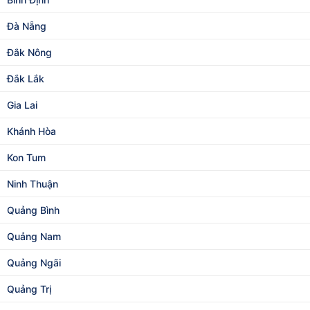
Đà Nẵng
Đắk Nông
Đắk Lắk
Gia Lai
Khánh Hòa
Kon Tum
Ninh Thuận
Quảng Bình
Quảng Nam
Quảng Ngãi
Quảng Trị