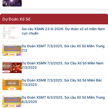
Dự Đoán Xổ Số
Soi cầu XSMN 23-6-2026: Dự đoán xổ số miền Nam
cực chuẩn
Dự Đoán XSMT 7/3/2025, Soi cầu Xổ Số Miền Trung
7/3
Dự Đoán XSMN 7/3/2025, Soi Cầu Xổ Số Miền Nam
7/3/2025
Dự Đoán XSMB 7/3/2025, Soi Cầu Xổ Số Miền Bắc
7/3/2025
Dự Đoán XSMT 6/3/2025, Soi cầu Xổ Số Miền Trung
6/3/2025