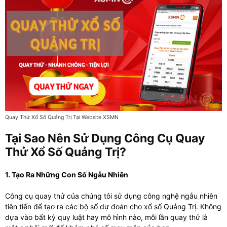
Quay Thử Xổ Số Quảng Trị Tại Website XSMN
Tại Sao Nên Sử Dụng Công Cụ Quay
Thử Xổ Số Quảng Trị?
1. Tạo Ra Những Con Số Ngẫu Nhiên
Công cụ quay thử của chúng tôi sử dụng công nghệ ngẫu nhiên
tiên tiến để tạo ra các bộ số dự đoán cho xổ số Quảng Trị. Không
dựa vào bất kỳ quy luật hay mô hình nào, mỗi lần quay thử là