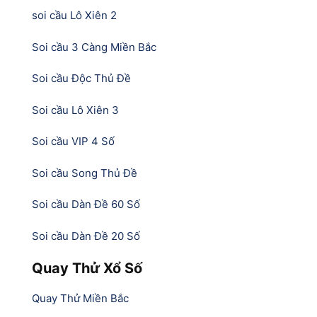
soi cầu Lô Xiên 2
Soi cầu 3 Càng Miền Bắc
Soi cầu Độc Thủ Đề
Soi cầu Lô Xiên 3
Soi cầu VIP 4 Số
Soi cầu Song Thủ Đề
Soi cầu Dàn Đề 60 Số
Soi cầu Dàn Đề 20 Số
Quay Thử Xổ Số
Quay Thử Miền Bắc