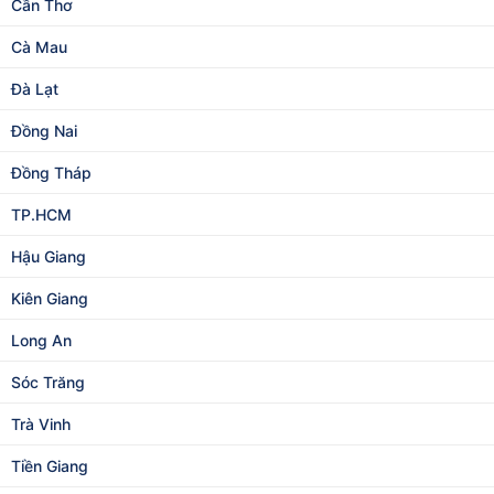
Cần Thơ
Cà Mau
Đà Lạt
Đồng Nai
Đồng Tháp
TP.HCM
Hậu Giang
Kiên Giang
Long An
Sóc Trăng
Trà Vinh
Tiền Giang