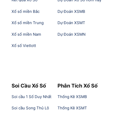
Xổ số miền Bắc
Dự Đoán XSMB
Xổ số miền Trung
Dự Đoán XSMT
Xổ số miền Nam
Dự Đoán XSMN
Xổ số Vietlott
23win
|
99win
|
3win
|
xibet
|
luck8
|
nn88
|
vi68
|
uk88
|
yo88
|
quay hũ
|
cmd368
|
link bk8
|
tf88
|
nhà cái uy tín
|
mu88
|
vsbet
Soi Cầu Xổ Số
Phân Tích Xổ Số
Soi cầu 1 Số Duy Nhất
Thống Kê XSMB
Soi cầu Song Thủ Lô
Thống Kê XSMT