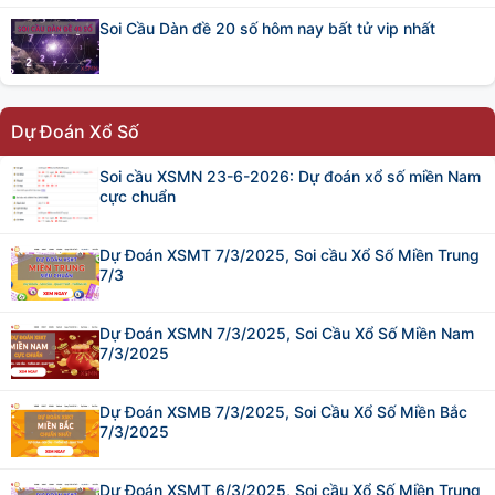
Soi Cầu Dàn đề 20 số hôm nay bất tử vip nhất
Dự Đoán Xổ Số
Soi cầu XSMN 23-6-2026: Dự đoán xổ số miền Nam
cực chuẩn
Dự Đoán XSMT 7/3/2025, Soi cầu Xổ Số Miền Trung
7/3
Dự Đoán XSMN 7/3/2025, Soi Cầu Xổ Số Miền Nam
7/3/2025
Dự Đoán XSMB 7/3/2025, Soi Cầu Xổ Số Miền Bắc
7/3/2025
Dự Đoán XSMT 6/3/2025, Soi cầu Xổ Số Miền Trung