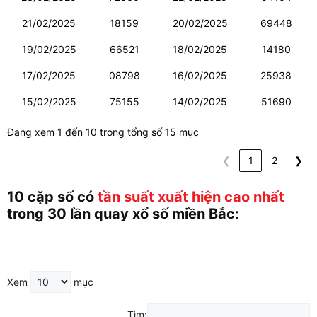
21/02/2025
18159
20/02/2025
69448
19/02/2025
66521
18/02/2025
14180
17/02/2025
08798
16/02/2025
25938
15/02/2025
75155
14/02/2025
51690
Đang xem 1 đến 10 trong tổng số 15 mục
❮
1
2
❯
10 cặp số có
tần suất xuất hiện cao nhất
trong 30 lần quay xổ số miền Bắc:
Xem
mục
Tìm: