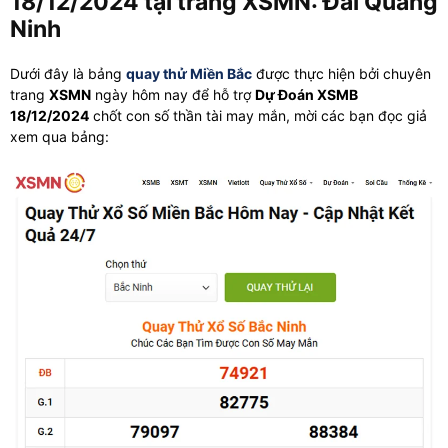
18/12/2024 tại trang XSMN: Đài Quảng
Ninh
Dưới đây là bảng
quay thử Miền Bắc
được thực hiện bởi chuyên
trang
XSMN
ngày hôm nay để hỗ trợ
Dự Đoán XSMB
18/12/2024
chốt con số thần tài may mắn, mời các bạn đọc giả
xem qua bảng: