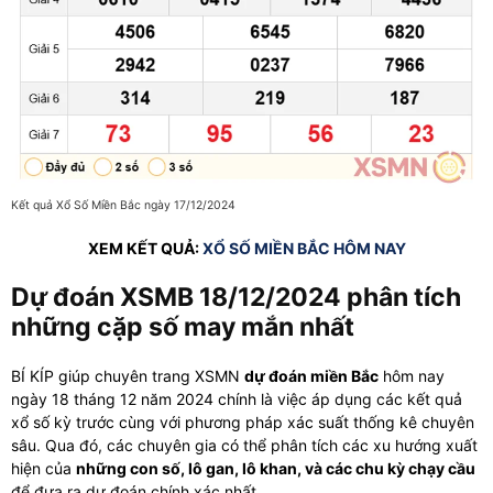
Kết quả Xổ Số Miền Bắc ngày 17/12/2024
XEM KẾT QUẢ:
XỔ SỐ MIỀN BẮC HÔM NAY
Dự đoán XSMB 18/12/2024 phân tích
những cặp số may mắn nhất
BÍ KÍP giúp chuyên trang XSMN
dự đoán miền Bắc
hôm nay
ngày 18 tháng 12 năm 2024 chính là việc áp dụng các kết quả
xổ số kỳ trước cùng với phương pháp xác suất thống kê chuyên
sâu. Qua đó, các chuyên gia có thể phân tích các xu hướng xuất
hiện của
những con số, lô gan, lô khan, và các chu kỳ chạy cầu
để đưa ra dự đoán chính xác nhất.