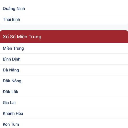
Quảng Ninh
Thái Bình
Xổ Số Miền Trung
Miền Trung
Bình Định
Đà Nẵng
Đắk Nông
Đắk Lắk
Gia Lai
Khánh Hòa
Kon Tum