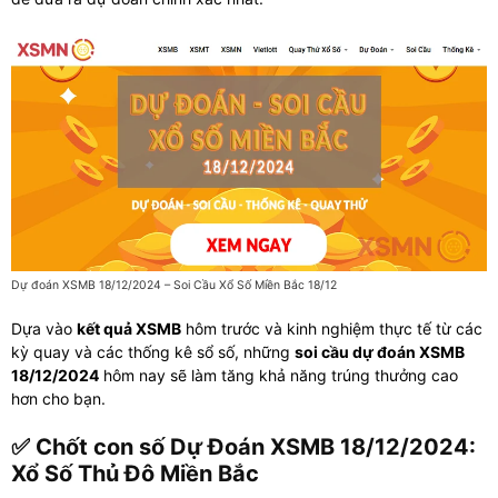
Dự đoán XSMB 18/12/2024 – Soi Cầu Xổ Số Miền Bắc 18/12
Dựa vào
kết quả XSMB
hôm trước và kinh nghiệm thực tế từ các
kỳ quay và các thống kê sổ số, những
soi cầu dự đoán XSMB
18/12/2024
hôm nay sẽ làm tăng khả năng trúng thưởng cao
hơn cho bạn.
✅
Chốt con số Dự Đoán XSMB 18/12/2024:
Xổ Số Thủ Đô Miền Bắc