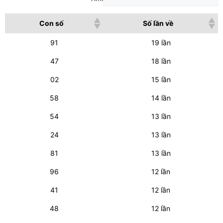
Con số
Số lần về
91
19 lần
47
18 lần
02
15 lần
58
14 lần
54
13 lần
24
13 lần
81
13 lần
96
12 lần
41
12 lần
48
12 lần