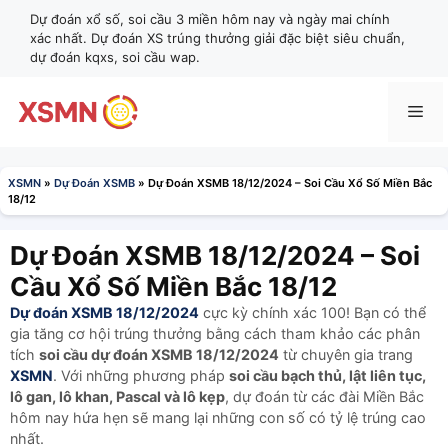
Chuyển
Dự đoán xổ số, soi cầu 3 miền hôm nay và ngày mai chính
đến
xác nhất. Dự đoán XS trúng thưởng giải đặc biệt siêu chuẩn,
nội
dự đoán kqxs, soi cầu wap.
dung
Me
XSMN
»
Dự Đoán XSMB
»
Dự Đoán XSMB 18/12/2024 – Soi Cầu Xổ Số Miền Bắc
18/12
Dự Đoán XSMB 18/12/2024 – Soi
Cầu Xổ Số Miền Bắc 18/12
Dự đoán XSMB 18/12/2024
cực kỳ chính xác 100! Bạn có thể
gia tăng cơ hội trúng thưởng bằng cách tham khảo các phân
tích
soi cầu dự đoán XSMB 18/12/2024
từ chuyên gia trang
XSMN
. Với những phương pháp
soi cầu bạch thủ, lật liên tục,
lô gan, lô khan, Pascal và lô kẹp
, dự đoán từ các đài Miền Bắc
hôm nay hứa hẹn sẽ mang lại những con số có tỷ lệ trúng cao
nhất.