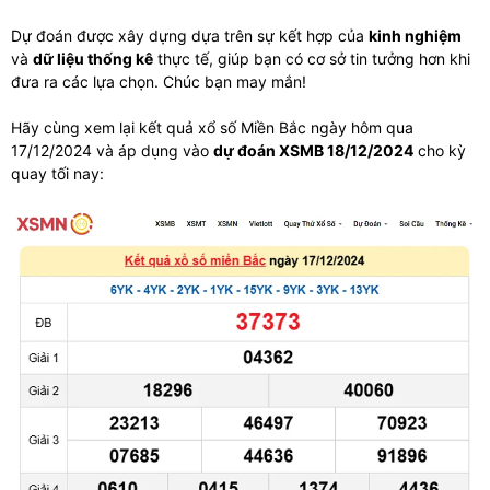
Dự đoán được xây dựng dựa trên sự kết hợp của
kinh nghiệm
và
dữ liệu thống kê
thực tế, giúp bạn có cơ sở tin tưởng hơn khi
đưa ra các lựa chọn. Chúc bạn may mắn!
Hãy cùng xem lại kết quả xổ số Miền Bắc ngày hôm qua
17/12/2024 và áp dụng vào
dự đoán XSMB 18/12/2024
cho kỳ
quay tối nay: