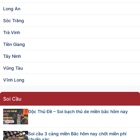
Long An
Sóc Trăng
Trà Vinh
Tiền Giang
Tây Ninh
Vũng Tàu
Vĩnh Long
Soi Cầu
Độc Thủ Đề – Soi bạch thủ de miền bắc hôm nay
Soi cầu 3 càng miền Bắc hôm nay chốt miễn phí
chuẩn xác