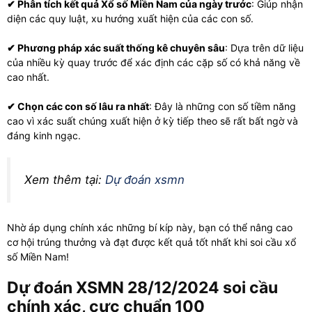
✔
Phân tích kết quả Xổ số Miền Nam của ngày trước
: Giúp nhận
diện các quy luật, xu hướng xuất hiện của các con số.
✔
Phương pháp xác suất thống kê chuyên sâu
: Dựa trên dữ liệu
của nhiều kỳ quay trước để xác định các cặp số có khả năng về
cao nhất.
✔
Chọn các con số lâu ra nhất
: Đây là những con số tiềm năng
cao vì xác suất chúng xuất hiện ở kỳ tiếp theo sẽ rất bất ngờ và
đáng kinh ngạc.
Xem thêm tại:
Dự đoán xsmn
Nhờ áp dụng chính xác những bí kíp này, bạn có thể nâng cao
cơ hội trúng thưởng và đạt được kết quả tốt nhất khi soi cầu xổ
số Miền Nam!
Dự đoán XSMN 28/12/2024 soi cầu
chính xác, cực chuẩn 100