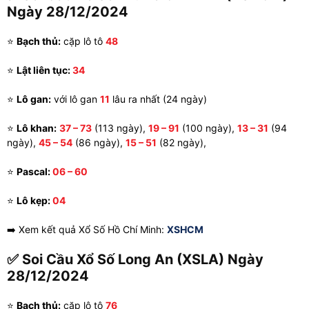
Ngày 28/12/2024
⭐️
Bạch thủ:
cặp lô tô
48
⭐️
Lật liên tục:
34
⭐️
Lô gan:
với lô gan
11
lâu ra nhất (24 ngày)
⭐️
Lô khan:
37 – 73
(113 ngày),
19 – 91
(100 ngày),
13 – 31
(94
ngày),
45 – 54
(86 ngày),
15 – 51
(82 ngày),
⭐️
Pascal:
06 – 60
⭐️
Lô kẹp:
04
➡️ Xem kết quả Xổ Số Hồ Chí Minh:
XSHCM
✅ Soi Cầu Xổ Số Long An (XSLA) Ngày
28/12/2024
⭐️
Bạch thủ:
cặp lô tô
76