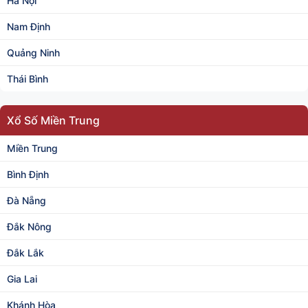
Hà Nội
Nam Định
Quảng Ninh
Thái Bình
Xổ Số Miền Trung
Miền Trung
Bình Định
Đà Nẵng
Đắk Nông
Đắk Lắk
Gia Lai
Khánh Hòa