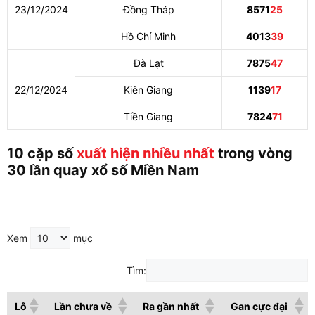
23/12/2024
Đồng Tháp
8571
25
Hồ Chí Minh
4013
39
Đà Lạt
7875
47
22/12/2024
Kiên Giang
1139
17
Tiền Giang
7824
71
10 cặp số
xuất hiện nhiều nhất
trong vòng
30 lần quay xổ số Miền Nam
Xem
mục
Tìm:
Lô
Lần chưa về
Ra gần nhất
Gan cực đại