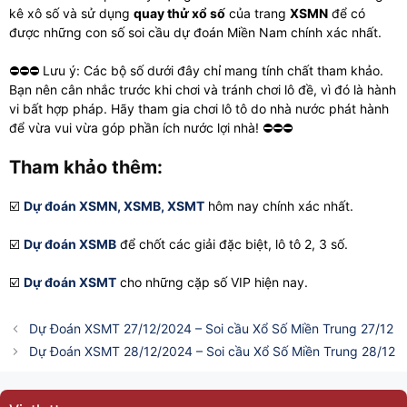
kê xô số và sử dụng
quay thử xổ số
của trang
XSMN
để có
được những con số soi cầu dự đoán Miền Nam chính xác nhất.
⛔⛔⛔ Lưu ý: Các bộ số dưới đây chỉ mang tính chất tham khảo.
Bạn nên cân nhắc trước khi chơi và tránh chơi lô đề, vì đó là hành
vi bất hợp pháp. Hãy tham gia chơi lô tô do nhà nước phát hành
để vừa vui vừa góp phần ích nước lợi nhà! ⛔⛔⛔
Tham khảo thêm:
☑️
Dự đoán XSMN, XSMB, XSMT
hôm nay chính xác nhất.
☑️
Dự đoán XSMB
để chốt các giải đặc biệt, lô tô 2, 3 số.
☑️
Dự đoán XSMT
cho những cặp số VIP hiện nay.
Dự Đoán XSMT 27/12/2024 – Soi cầu Xổ Số Miền Trung 27/12
Dự Đoán XSMT 28/12/2024 – Soi cầu Xổ Số Miền Trung 28/12