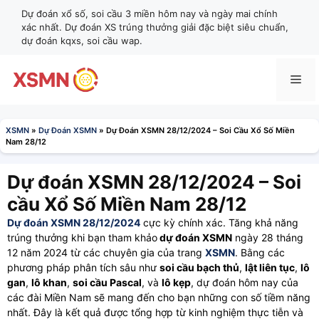
Chuyển
Dự đoán xổ số, soi cầu 3 miền hôm nay và ngày mai chính
đến
xác nhất. Dự đoán XS trúng thưởng giải đặc biệt siêu chuẩn,
nội
dự đoán kqxs, soi cầu wap.
dung
Me
XSMN
»
Dự Đoán XSMN
»
Dự Đoán XSMN 28/12/2024 – Soi Cầu Xổ Số Miền
Nam 28/12
Dự đoán XSMN 28/12/2024 – Soi
cầu Xổ Số Miền Nam 28/12
Dự đoán XSMN 28/12/2024
cực kỳ chính xác. Tăng khả năng
trúng thưởng khi bạn tham khảo
dự đoán XSMN
ngày 28 tháng
12 năm 2024 từ các chuyên gia của trang
XSMN
. Bằng các
phương pháp phân tích sâu như
soi cầu bạch thủ
,
lật liên tục
,
lô
gan
,
lô khan
,
soi cầu Pascal
, và
lô kẹp
, dự đoán hôm nay của
các đài Miền Nam sẽ mang đến cho bạn những con số tiềm năng
nhất. Đây là kết quả được tổng hợp từ kinh nghiệm thực tiễn và