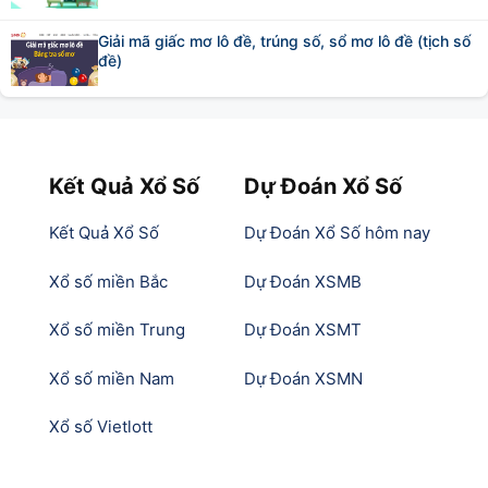
Giải mã giấc mơ lô đề, trúng số, sổ mơ lô đề (tịch số
đề)
Kết Quả Xổ Số
Dự Đoán Xổ Số
Kết Quả Xổ Số
Dự Đoán Xổ Số hôm nay
Xổ số miền Bắc
Dự Đoán XSMB
Xổ số miền Trung
Dự Đoán XSMT
Xổ số miền Nam
Dự Đoán XSMN
Xổ số Vietlott
23win
|
99win
|
3win
|
xibet
|
luck8
|
nn88
|
vi68
|
uk88
|
yo88
|
quay hũ
|