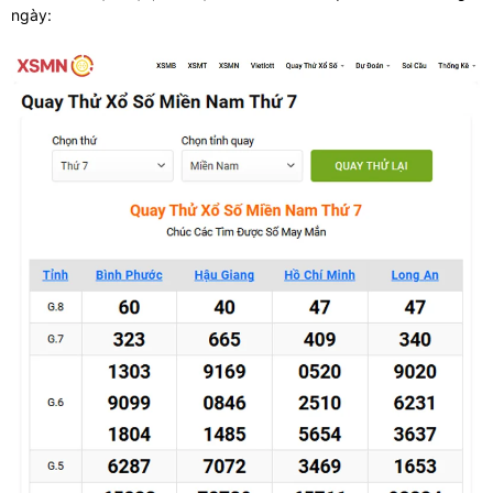
ngày: