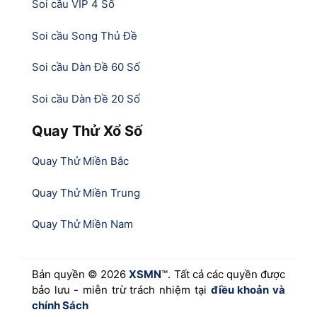
Soi cầu VIP 4 Số
Soi cầu Song Thủ Đề
Soi cầu Dàn Đề 60 Số
Soi cầu Dàn Đề 20 Số
Quay Thử Xổ Số
Quay Thử Miền Bắc
Quay Thử Miền Trung
Quay Thử Miền Nam
Bản quyền © 2026
XSMN
™. Tất cả các quyền được
bảo lưu - miễn trừ trách nhiệm tại
điều khoản và
chính Sách