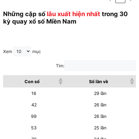
Những cặp số
lâu xuất hiện nhất
trong 30
kỳ quay xổ số Miền Nam
Xem
mục
Tìm:
Con số
Số lần về
16
29 lần
42
26 lần
99
26 lần
53
25 lần