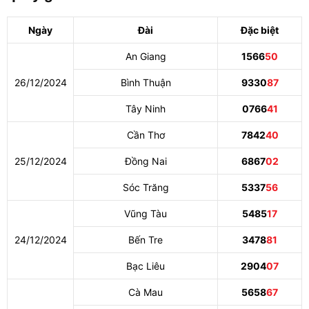
Ngày
Đài
Đặc biệt
An Giang
1566
50
26/12/2024
Bình Thuận
9330
87
Tây Ninh
0766
41
Cần Thơ
7842
40
25/12/2024
Đồng Nai
6867
02
Sóc Trăng
5337
56
Vũng Tàu
5485
17
24/12/2024
Bến Tre
3478
81
Bạc Liêu
2904
07
Cà Mau
5658
67