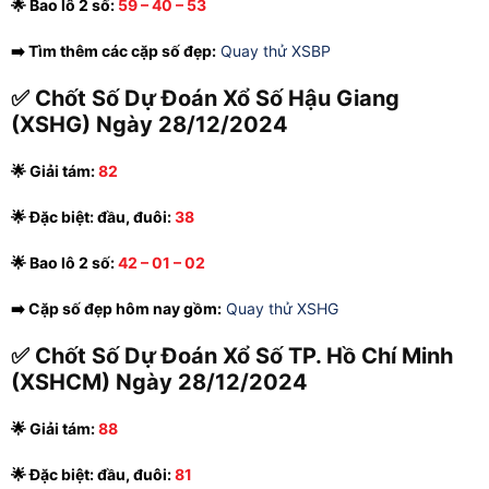
🌟 Bao lô 2 số:
59 – 40 – 53
➡️ Tìm thêm các cặp số đẹp:
Quay thử XSBP
✅ Chốt Số Dự Đoán Xổ Số Hậu Giang
(XSHG) Ngày 28/12/2024
🌟 Giải tám:
82
🌟 Đặc biệt: đầu, đuôi:
38
🌟 Bao lô 2 số:
42 – 01 – 02
➡️ Cặp số đẹp hôm nay gồm:
Quay thử XSHG
✅ Chốt Số Dự Đoán Xổ Số TP. Hồ Chí Minh
(XSHCM) Ngày 28/12/2024
🌟 Giải tám:
88
🌟 Đặc biệt: đầu, đuôi:
81