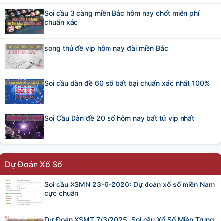
Soi cầu 3 càng miền Bắc hôm nay chốt miễn phí
chuẩn xác
song thủ đề vip hôm nay đài miền Bắc
Soi cầu dàn đề 60 số bất bại chuẩn xác nhất 100%
Soi Cầu Dàn đề 20 số hôm nay bất tử vip nhất
Dự Đoán Xổ Số
Soi cầu XSMN 23-6-2026: Dự đoán xổ số miền Nam
cực chuẩn
Dự Đoán XSMT 7/3/2025, Soi cầu Xổ Số Miền Trung