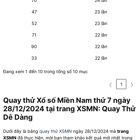
70
24 lần
47
23 lần
52
23 lần
71
22 lần
90
22 lần
33
22 lần
Đang xem 1 đến 10 trong tổng số 10 mục
❮
1
❯
Quay thử Xổ số Miền Nam thứ 7 ngày
28/12/2024 tại trang XSMN: Quay Thử
Dễ Dàng
Dưới đây là bảng
quay thử XSMN
ngày 28/12/2024 mà
trang
XSMN
đã thực hiện, mời bạn tham khảo kết quả mới nhất trong