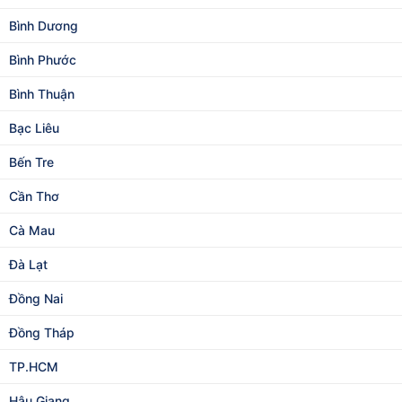
Bình Dương
Bình Phước
Bình Thuận
Bạc Liêu
Bến Tre
Cần Thơ
Cà Mau
Đà Lạt
Đồng Nai
Đồng Tháp
TP.HCM
Hậu Giang