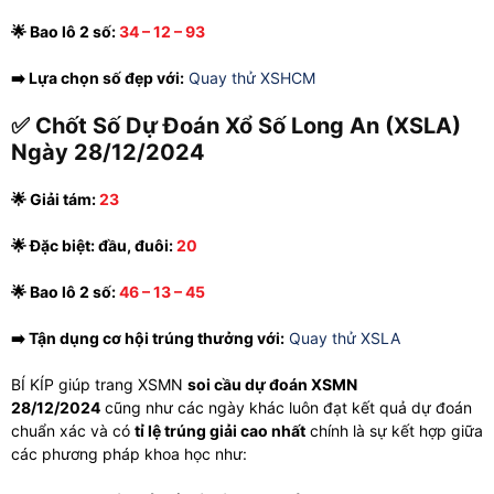
🌟 Bao lô 2 số:
34 – 12 – 93
➡️ Lựa chọn số đẹp với:
Quay thử XSHCM
✅ Chốt Số Dự Đoán Xổ Số Long An (XSLA)
Ngày 28/12/2024
🌟 Giải tám:
23
🌟 Đặc biệt: đầu, đuôi:
20
🌟 Bao lô 2 số:
46 – 13 – 45
➡️ Tận dụng cơ hội trúng thưởng với:
Quay thử XSLA
BÍ KÍP giúp trang XSMN
soi cầu dự đoán XSMN
28/12/2024
cũng như các ngày khác luôn đạt kết quả dự đoán
chuẩn xác và có
tỉ lệ trúng giải cao nhất
chính là sự kết hợp giữa
các phương pháp khoa học như: