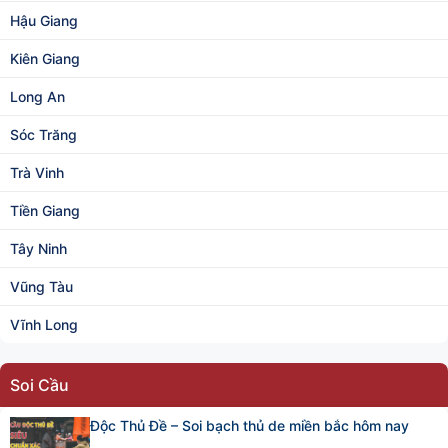
Hậu Giang
Kiên Giang
Long An
Sóc Trăng
Trà Vinh
Tiền Giang
Tây Ninh
Vũng Tàu
Vĩnh Long
Soi Cầu
Độc Thủ Đề – Soi bạch thủ de miền bắc hôm nay