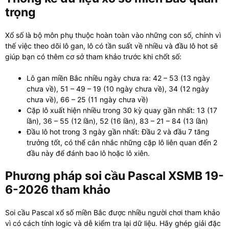
trọng
Xổ số là bộ môn phụ thuộc hoàn toàn vào những con số, chính vì
thế việc theo dõi lô gan, lô có tần suất về nhiều và đầu lô hot sẽ
giúp bạn có thêm cơ sở tham khảo trước khi chốt số:
Lô gan miền Bắc nhiều ngày chưa ra: 42 – 53 (13 ngày
chưa về), 51 – 49 – 19 (10 ngày chưa về), 34 (12 ngày
chưa về), 66 – 25 (11 ngày chưa về)
Cặp lô xuất hiện nhiều trong 30 kỳ quay gần nhất: 13 (17
lần), 36 – 55 (12 lần), 52 (16 lần), 83 – 21 – 84 (13 lần)
Đầu lô hot trong 3 ngày gần nhất: Đầu 2 và đầu 7 tăng
trưởng tốt, có thể cân nhắc những cặp lô liên quan đến 2
đầu này để đánh bao lô hoặc lô xiên.
Phương pháp soi cầu Pascal XSMB 19-
6-2026 tham khảo
Soi cầu Pascal xổ số miền Bắc được nhiều người chơi tham khảo
vì có cách tính logic và dễ kiểm tra lại dữ liệu. Hãy ghép giải đặc