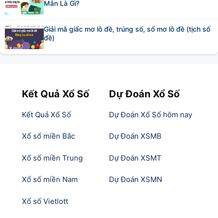
Mắn Là Gì?
Giải mã giấc mơ lô đề, trúng số, sổ mơ lô đề (tịch số
đề)
Kết Quả Xổ Số
Dự Đoán Xổ Số
Kết Quả Xổ Số
Dự Đoán Xổ Số hôm nay
Xổ số miền Bắc
Dự Đoán XSMB
Xổ số miền Trung
Dự Đoán XSMT
Xổ số miền Nam
Dự Đoán XSMN
Xổ số Vietlott
23win
|
99win
|
3win
|
xibet
|
luck8
|
nn88
|
vi68