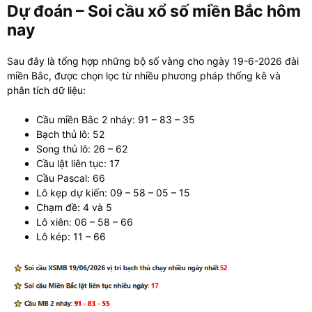
Dự đoán – Soi cầu xổ số miền Bắc hôm
nay
Sau đây là tổng hợp những bộ số vàng cho ngày 19-6-2026 đài
miền Bắc, được chọn lọc từ nhiều phương pháp thống kê và
phân tích dữ liệu:
Cầu miền Bắc 2 nháy: 91 – 83 – 35
Bạch thủ lô: 52
Song thủ lô: 26 – 62
Cầu lật liên tục: 17
Cầu Pascal: 66
Lô kẹp dự kiến: 09 – 58 – 05 – 15
Chạm đề: 4 và 5
Lô xiên: 06 – 58 – 66
Lô kép: 11 – 66