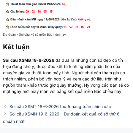
Dự đoán – Soi cầu xổ số miền Bắc hôm nay
Kết luận
Soi cầu XSMB 19-6-2026
đã đưa ra những con số đẹp có tín
hiệu đáng chú ý, được đúc kết từ kinh nghiệm phân tích của
chuyên gia và thuật toán máy tính. Người chơi nên tham gia có
trách nhiệm, phân bổ vốn hợp lý và xem các dữ liệu trên như
nguồn tham khảo trước giờ quay thưởng. Hy vọng các bạn sẽ có
một ngày mới may mắn với bảng kết quả miền Bắc chiều nay.
Soi cầu XSMT 18-6-2026 thứ 5 hàng tuần chính xác
Soi cầu XSMN 19-6-2026 – Dự đoán kết quả xổ số thứ 6
chuẩn nhất