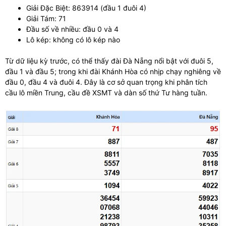
Giải Đặc Biệt: 863914 (đầu 1 đuôi 4)
Giải Tám: 71
Đầu số về nhiều: đầu 0 và 4
Lô kép: không có lô kép nào
Từ dữ liệu kỳ trước, có thể thấy đài Đà Nẵng nổi bật với đuôi 5,
đầu 1 và đầu 5; trong khi đài Khánh Hòa có nhịp chạy nghiêng về
đầu 0, đầu 4 và đuôi 4. Đây là cơ sở quan trọng khi phân tích
cầu lô miền Trung, cầu đề XSMT và dàn số thứ Tư hàng tuần.