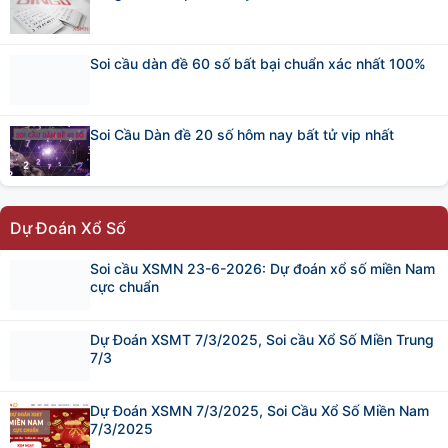
Soi cầu dàn đề 60 số bất bại chuẩn xác nhất 100%
Soi Cầu Dàn đề 20 số hôm nay bất tử vip nhất
Dự Đoán Xổ Số
Soi cầu XSMN 23-6-2026: Dự đoán xổ số miền Nam
cực chuẩn
Dự Đoán XSMT 7/3/2025, Soi cầu Xổ Số Miền Trung
7/3
Dự Đoán XSMN 7/3/2025, Soi Cầu Xổ Số Miền Nam
7/3/2025