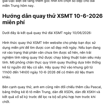
giải Đặc Biệt để tăng thêm góc nhìn khi chọn số đẹp cho đài
miền Trung hôm nay.
Hướng dẫn quay thử XSMT 10-6-2026
miễn phí
Dưới đây là kết quả quay thử đài XSMT ngày 10/06/2026:
Hình thức quay thử XSMT trên website cho phép bạn đọc sử
dụng miễn phí để tìm được con số đẹp mỗi ngày. Nếu bạn đang
rơi vào trạng thái phân vân chưa tìm được số hên, nên trải
nghiệm tính năng quay thử được chạy bằng thuật toán siêu máy
tính. Mô phỏng chân thực quy trình quay thưởng dựa trên thống
kê từ nguồn dữ liệu có sẵn. Hãy quay thử vào khung giờ từ
11h00 đến 14h00 ngày 10-6-2026 để có thêm dữ liệu tham
khảo.
Bên cạnh quay thử, anh em cũng nên đối chiếu thêm cầu Pascal,
bảng thống kê lô tô miền Trung, dàn đề XSDN, dàn đề XSKH và
kết quả xổ số kỳ trước để lọc ra bộ số phù hợp hơn trước khi
chốt.