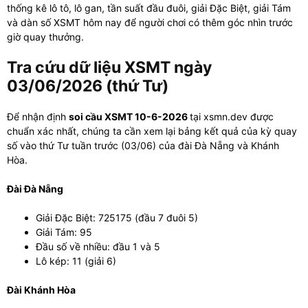
thống kê lô tô, lô gan, tần suất đầu đuôi, giải Đặc Biệt, giải Tám
và dàn số XSMT hôm nay để người chơi có thêm góc nhìn trước
giờ quay thưởng.
Tra cứu dữ liệu XSMT ngày
03/06/2026 (thứ Tư)
Để nhận định
soi cầu XSMT 10-6-2026
tại xsmn.dev được
chuẩn xác nhất, chúng ta cần xem lại bảng kết quả của kỳ quay
số vào thứ Tư tuần trước (03/06) của đài Đà Nẵng và Khánh
Hòa.
Đài Đà Nẵng
Giải Đặc Biệt: 725175 (đầu 7 đuôi 5)
Giải Tám: 95
Đầu số về nhiều: đầu 1 và 5
Lô kép: 11 (giải 6)
Đài Khánh Hòa