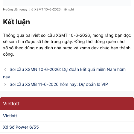
Hướng dẫn quay thử XSMT 10-6-2026 miễn phí
Kết luận
Thông qua bài viết soi cầu XSMT 10-6-2026, mong rằng bạn đọc
sẽ sớm tìm được số hên trong ngày. Đồng thời đừng quên chơi
xổ số theo đúng quy định nhà nước và xsmn.dev chúc bạn thành
công.
Soi cầu XSMN 10-6-2026: Dự đoán kết quả miền Nam hôm
nay
Soi cầu XSMB 11-6-2026 hôm nay: Dự đoán lô VIP
Vietlott
Vietlott
Xổ Số Power 6/55