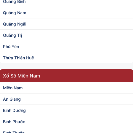
Quảng Bình
Quảng Nam
Quảng Ngãi
Quảng Trị
Phú Yên
Thừa Thiên Huế
Xổ Số Miền Nam
Miền Nam
An Giang
Bình Dương
Bình Phước
Bình Thuận