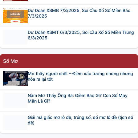
Dự Đoán XSMB 7/3/2025, Soi Cầu Xổ Số Miền Bắc
7/3/2025
Dự Đoán XSMT 6/3/2025, Soi cầu Xổ Số Miền Trung
6/3/2025
Sổ Mơ
Mơ thấy người chết – Điềm xấu tưởng chừng nhưng
hóa ra lại tốt
Nằm Mơ Thấy Ông Bà: Điềm Báo Gì? Con Số May
Mắn Là Gì?
Giải mã giấc mơ lô đề, trúng số, sổ mơ lô đề (tịch số
đề)