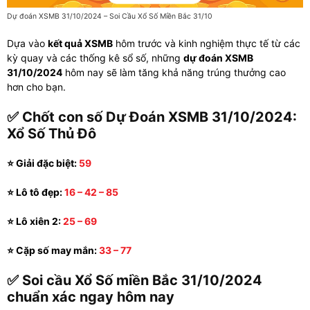
Dự đoán XSMB 31/10/2024 – Soi Cầu Xổ Số Miền Bắc 31/10
Dựa vào
kết quả XSMB
hôm trước và kinh nghiệm thực tế từ các
kỳ quay và các thống kê sổ số, những
dự đoán XSMB
31/10/2024
hôm nay sẽ làm tăng khả năng trúng thưởng cao
hơn cho bạn.
✅
Chốt con số Dự Đoán XSMB 31/10/2024:
Xổ Số Thủ Đô
⭐️ Giải đặc biệt:
59
⭐️ Lô tô đẹp:
16 – 42 – 85
⭐️ Lô xiên 2:
25 – 69
⭐️ Cặp số may mắn:
33 – 77
✅
Soi cầu Xổ Số miền Bắc 31/10/2024
chuẩn xác ngay hôm nay