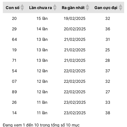
Con số
Lần chưa ra
Ra gần nhất
Gan cực đại
20
15 lần
19/02/2025
32
29
14 lần
20/02/2025
36
64
13 lần
21/02/2025
31
19
13 lần
21/02/2025
25
71
13 lần
21/02/2025
28
54
12 lần
22/02/2025
37
07
12 lần
22/02/2025
32
89
12 lần
22/02/2025
27
26
11 lần
23/02/2025
33
14
11 lần
23/02/2025
38
Đang xem 1 đến 10 trong tổng số 10 mục