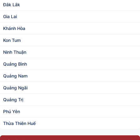
Đắk Lắk
Gia Lai
Khánh Hòa
Kon Tum
Ninh Thuận
Quảng Bình
Quảng Nam
Quảng Ngãi
Quảng Trị
Phú Yên
Thừa Thiên Huế