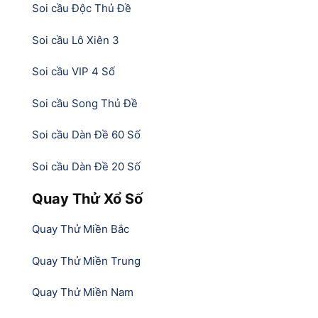
Soi cầu Độc Thủ Đề
Soi cầu Lô Xiên 3
Soi cầu VIP 4 Số
Soi cầu Song Thủ Đề
Soi cầu Dàn Đề 60 Số
Soi cầu Dàn Đề 20 Số
Quay Thử Xổ Số
Quay Thử Miền Bắc
Quay Thử Miền Trung
Quay Thử Miền Nam