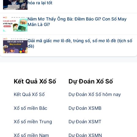
hóa ra lại tốt
Nằm Mơ Thấy Ông Bà: Điềm Báo Gì? Con Số May
Mắn Là Gì?
Giải mã giấc mơ lô đề, trúng số, sổ mơ lô đề (tịch số
đề)
Kết Quả Xổ Số
Dự Đoán Xổ Số
Kết Quả Xổ Số
Dự Đoán Xổ Số hôm nay
Xổ số miền Bắc
Dự Đoán XSMB
Xổ số miền Trung
Dự Đoán XSMT
Xổ số miền Nam
Dự Đoán XSMN