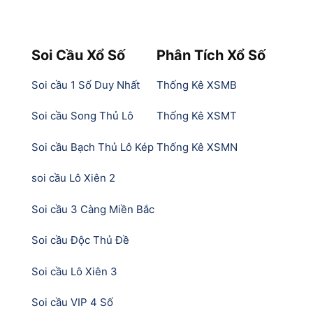
|
nhà cái uy tín
|
mu88
|
vsbet
Soi Cầu Xổ Số
Phân Tích Xổ Số
Soi cầu 1 Số Duy Nhất
Thống Kê XSMB
Soi cầu Song Thủ Lô
Thống Kê XSMT
Soi cầu Bạch Thủ Lô Kép
Thống Kê XSMN
soi cầu Lô Xiên 2
Soi cầu 3 Càng Miền Bắc
Soi cầu Độc Thủ Đề
Soi cầu Lô Xiên 3
Soi cầu VIP 4 Số