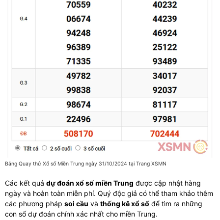
Bảng Quay thử Xổ số Miền Trung ngày 31/10/2024 tại Trang XSMN
Các kết quả
dự đoán xổ số miền Trung
được cập nhật hàng
ngày và hoàn toàn miễn phí. Quý độc giả có thể tham khảo thêm
các phương pháp
soi cầu
và
thống kê xổ số
để tìm ra những
con số dự đoán chính xác nhất cho miền Trung.