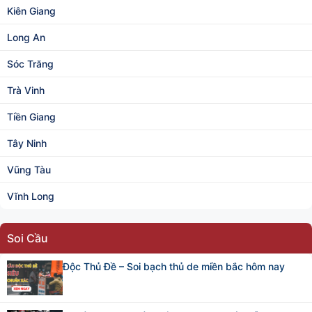
Kiên Giang
Long An
Sóc Trăng
Trà Vinh
Tiền Giang
Tây Ninh
Vũng Tàu
Vĩnh Long
Soi Cầu
Độc Thủ Đề – Soi bạch thủ de miền bắc hôm nay