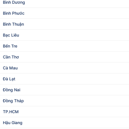
Bình Dương
Bình Phước
Bình Thuận
Bạc Liêu
Bến Tre
Cần Thơ
Cà Mau
Đà Lạt
Đồng Nai
Đồng Tháp
TP.HCM
Hậu Giang