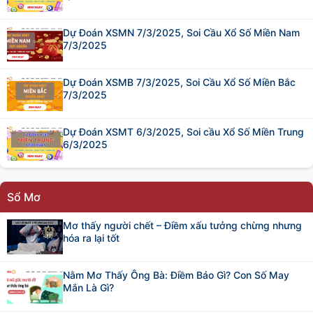
Dự Đoán XSMN 7/3/2025, Soi Cầu Xổ Số Miền Nam
7/3/2025
Dự Đoán XSMB 7/3/2025, Soi Cầu Xổ Số Miền Bắc
7/3/2025
Dự Đoán XSMT 6/3/2025, Soi cầu Xổ Số Miền Trung
6/3/2025
Sổ Mơ
Mơ thấy người chết – Điềm xấu tưởng chừng nhưng
hóa ra lại tốt
Nằm Mơ Thấy Ông Bà: Điềm Báo Gì? Con Số May
Mắn Là Gì?