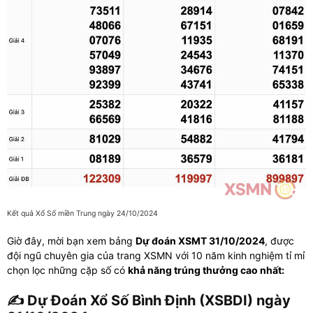
Kết quả Xổ Số miền Trung ngày 24/10/2024
Giờ đây, mời bạn xem bảng
Dự đoán XSMT 31/10/2024
, được
đội ngũ chuyên gia của trang XSMN với 10 năm kinh nghiệm tỉ mỉ
chọn lọc những cặp số có
khả năng trúng thưởng cao nhất:
✍️ Dự Đoán Xổ Số Bình Định (XSBDI) ngày