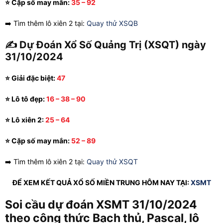
⭐️ Cặp số may mắn:
35 – 92
➡️ Tìm thêm lô xiên 2 tại:
Quay thử XSQB
✍️ Dự Đoán Xổ Số Quảng Trị (XSQT) ngày
31/10/2024
⭐️ Giải đặc biệt:
47
⭐️ Lô tô đẹp:
16 – 38 – 90
⭐️ Lô xiên 2:
25 – 64
⭐️ Cặp số may mắn:
52 – 89
➡️ Tìm thêm lô xiên 2 tại:
Quay thử XSQT
ĐỂ XEM KẾT QUẢ XỔ SỐ MIỀN TRUNG HÔM NAY TẠI:
XSMT
Soi cầu dự đoán XSMT 31/10/2024
theo công thức Bạch thủ, Pascal, lô