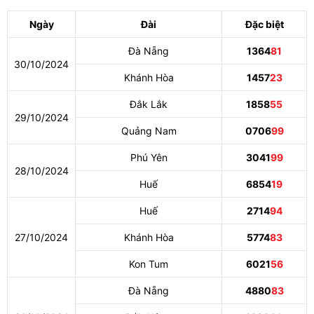
Ngày
Đài
Đặc biệt
Đà Nẵng
1364
81
30/10/2024
Khánh Hòa
1457
23
Đắk Lắk
1858
55
29/10/2024
Quảng Nam
0706
99
Phú Yên
3041
99
28/10/2024
Huế
6854
19
Huế
2714
94
27/10/2024
Khánh Hòa
5774
83
Kon Tum
6021
56
Đà Nẵng
4880
83