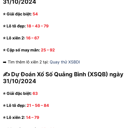
31/10/2024
⭐️ Giải đặc biệt:
54
⭐️ Lô tô đẹp:
18 – 43 – 79
⭐️ Lô xiên 2:
16 – 67
⭐️ Cặp số may mắn:
25 – 92
➡️ Tìm thêm lô xiên 2 tại:
Quay thử XSBDI
✍️ Dự Đoán Xổ Số Quảng Bình (XSQB) ngày
31/10/2024
⭐️ Giải đặc biệt:
63
⭐️ Lô tô đẹp:
21 – 56 – 84
⭐️ Lô xiên 2:
14 – 79