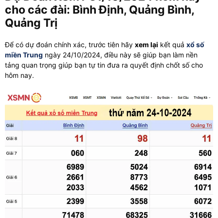
cho các đài: Bình Định, Quảng Bình,
Quảng Trị
Để có dự đoán chính xác, trước tiên hãy
xem lại
kết quả
xổ số
miền Trung
ngày 24/10/2024, điều này sẽ giúp bạn làm nền
tảng quan trọng giúp bạn tự tin đưa ra quyết định chốt số cho
hôm nay.