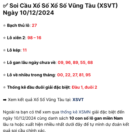
✅ Soi Cầu Xổ Số Xổ Số Vũng Tàu (XSVT)
Ngày 10/12/2024
⭐️
Bạch thủ lô
:
27
⭐️
Lô xiên 2
:
98 – 16
⭐️
Lô kép
:
11
⭐️
Lô gan lâu ngày chưa về
:
09, 96, 89, 55, 68
⭐️
Lô về nhiều trong tháng
:
00, 22, 27, 81, 95
⭐️
Thống kê đầu đuôi giải đặc biệt
:
Đầu 1, đuôi 2
➡️ Xem kết quả Xổ Số Vũng Tàu tại:
XSVT
Ngoài ra bạn có thể xem qua
thống kê XSMN
giải đặc biệt đến
ngày 10/12/2024 cùng danh sách
10 con số lô gan miền Nam
lâu ra hoặc xuất hiện nhiều nhất dưới đây để tự mình dự đoán kết
quả soi cầu chính xác.