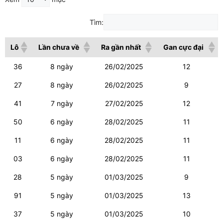
Tìm:
Lô
Lần chưa về
Ra gần nhất
Gan cực đại
36
8 ngày
26/02/2025
12
27
8 ngày
26/02/2025
9
41
7 ngày
27/02/2025
12
50
6 ngày
28/02/2025
11
11
6 ngày
28/02/2025
11
03
6 ngày
28/02/2025
11
28
5 ngày
01/03/2025
9
91
5 ngày
01/03/2025
13
37
5 ngày
01/03/2025
10