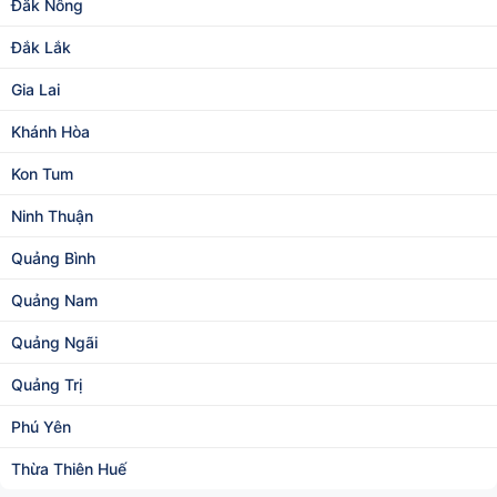
Đắk Nông
Đắk Lắk
Gia Lai
Khánh Hòa
Kon Tum
Ninh Thuận
Quảng Bình
Quảng Nam
Quảng Ngãi
Quảng Trị
Phú Yên
Thừa Thiên Huế