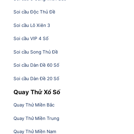
Soi cầu Độc Thủ Đề
Soi cầu Lô Xiên 3
Soi cầu VIP 4 Số
Soi cầu Song Thủ Đề
Soi cầu Dàn Đề 60 Số
Soi cầu Dàn Đề 20 Số
Quay Thử Xổ Số
Quay Thử Miền Bắc
Quay Thử Miền Trung
Quay Thử Miền Nam