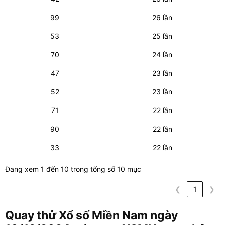
99
26 lần
53
25 lần
70
24 lần
47
23 lần
52
23 lần
71
22 lần
90
22 lần
33
22 lần
Đang xem 1 đến 10 trong tổng số 10 mục
❮
1
❯
Quay thử Xổ số Miền Nam ngày