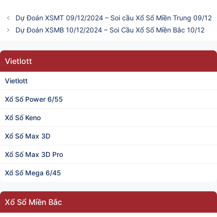
Dự Đoán XSMT 09/12/2024 – Soi cầu Xổ Số Miền Trung 09/12
Dự Đoán XSMB 10/12/2024 – Soi Cầu Xổ Số Miền Bắc 10/12
Vietlott
Vietlott
Xổ Số Power 6/55
Xổ Số Keno
Xổ Số Max 3D
Xổ Số Max 3D Pro
Xổ Số Mega 6/45
Xổ Sổ Miền Bắc