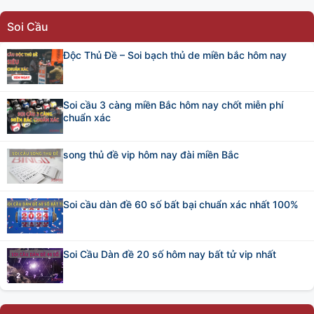
Soi Cầu
Độc Thủ Đề – Soi bạch thủ de miền bắc hôm nay
Soi cầu 3 càng miền Bắc hôm nay chốt miễn phí
chuẩn xác
song thủ đề vip hôm nay đài miền Bắc
Soi cầu dàn đề 60 số bất bại chuẩn xác nhất 100%
Soi Cầu Dàn đề 20 số hôm nay bất tử vip nhất