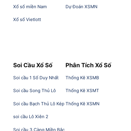
Xổ số miền Nam
Dự Đoán XSMN
Xổ số Vietlott
23win
|
99win
|
3win
|
xibet
|
luck8
|
nn88
|
vi68
|
uk88
|
yo88
|
quay hũ
|
cmd368
|
link bk8
|
tf88
|
nhà cái uy tín
|
mu88
|
vsbet
Soi Cầu Xổ Số
Phân Tích Xổ Số
Soi cầu 1 Số Duy Nhất
Thống Kê XSMB
Soi cầu Song Thủ Lô
Thống Kê XSMT
Soi cầu Bạch Thủ Lô Kép
Thống Kê XSMN
soi cầu Lô Xiên 2
Soi cầu 3 Càng Miền Bắc