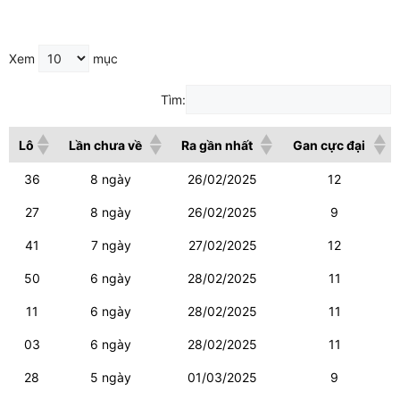
Xem
mục
Tìm:
Lô
Lần chưa về
Ra gần nhất
Gan cực đại
36
8 ngày
26/02/2025
12
27
8 ngày
26/02/2025
9
41
7 ngày
27/02/2025
12
50
6 ngày
28/02/2025
11
11
6 ngày
28/02/2025
11
03
6 ngày
28/02/2025
11
28
5 ngày
01/03/2025
9