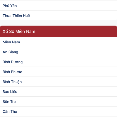
Phú Yên
Thừa Thiên Huế
Xổ Số Miền Nam
Miền Nam
An Giang
Bình Dương
Bình Phước
Bình Thuận
Bạc Liêu
Bến Tre
Cần Thơ