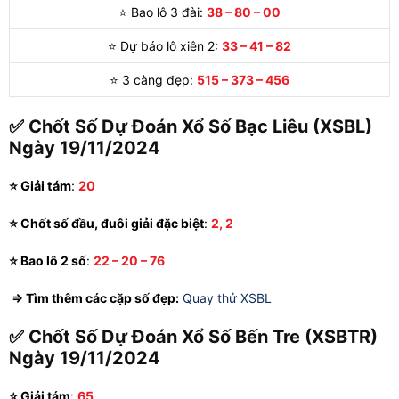
⭐️ Bao lô 3 đài:
38 – 80 – 00
⭐️ Dự báo lô xiên 2:
33 – 41 – 82
⭐️ 3 càng đẹp:
515 – 373 – 456
✅ Chốt Số Dự Đoán Xổ Số Bạc Liêu (XSBL)
Ngày 19/11/2024
⭐️
Giải tám
:
20
⭐️ Chốt số đầu, đuôi giải đặc biệt
:
2, 2
⭐️ Bao lô 2 số
:
22 – 20 – 76
=> Tìm thêm các cặp số đẹp:
Quay thử XSBL
✅ Chốt Số Dự Đoán Xổ Số Bến Tre (XSBTR)
Ngày 19/11/2024
⭐️
Giải tám
:
65