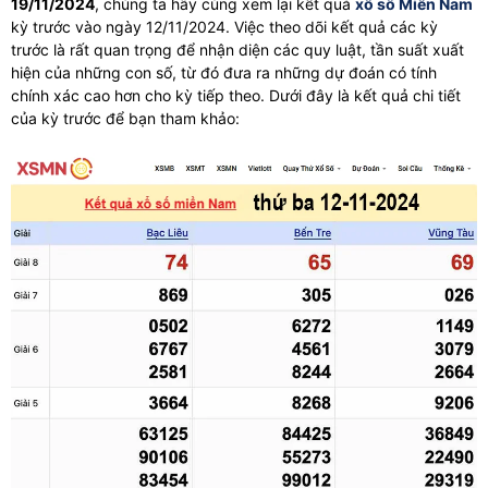
19/11/2024
, chúng ta hãy cùng xem lại kết quả
xổ số Miền Nam
kỳ trước vào ngày 12/11/2024. Việc theo dõi kết quả các kỳ
trước là rất quan trọng để nhận diện các quy luật, tần suất xuất
hiện của những con số, từ đó đưa ra những dự đoán có tính
chính xác cao hơn cho kỳ tiếp theo. Dưới đây là kết quả chi tiết
của kỳ trước để bạn tham khảo: