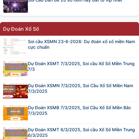
Dự Đoán Xổ Số
Soi cầu XSMN 23-6-2026: Dự đoán xổ số miền Nam
cực chuẩn
Dự Đoán XSMT 7/3/2025, Soi cầu Xổ Số Miền Trung
7/3
Dự Đoán XSMN 7/3/2025, Soi Cầu Xổ Số Miền Nam
7/3/2025
Dự Đoán XSMB 7/3/2025, Soi Cầu Xổ Số Miền Bắc
7/3/2025
Dự Đoán XSMT 6/3/2025, Soi cầu Xổ Số Miền Trung
6/3/2025