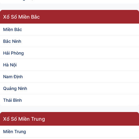
Xổ Sổ Miền Bắc
Miền Bắc
Bắc Ninh
Hải Phòng
Hà Nội
Nam Định
Quảng Ninh
Thái Bình
Xổ Số Miền Trung
Miền Trung