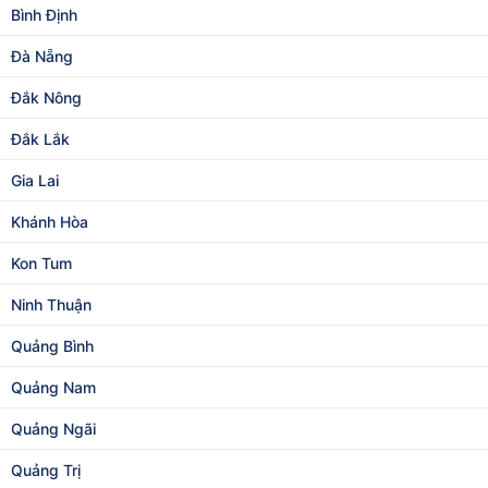
Bình Định
Đà Nẵng
Đắk Nông
Đắk Lắk
Gia Lai
Khánh Hòa
Kon Tum
Ninh Thuận
Quảng Bình
Quảng Nam
Quảng Ngãi
Quảng Trị