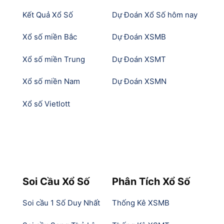
Kết Quả Xổ Số
Dự Đoán Xổ Số hôm nay
Xổ số miền Bắc
Dự Đoán XSMB
Xổ số miền Trung
Dự Đoán XSMT
Xổ số miền Nam
Dự Đoán XSMN
Xổ số Vietlott
23win
|
99win
|
3win
|
xibet
|
luck8
|
nn88
|
vi68
|
uk88
|
yo88
|
quay hũ
|
cmd368
|
link bk8
|
tf88
|
nhà cái uy tín
|
mu88
|
vsbet
Soi Cầu Xổ Số
Phân Tích Xổ Số
Soi cầu 1 Số Duy Nhất
Thống Kê XSMB