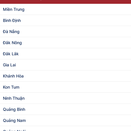
Miền Trung
Bình Định
Đà Nẵng
Đắk Nông
Đắk Lắk
Gia Lai
Khánh Hòa
Kon Tum
Ninh Thuận
Quảng Bình
Quảng Nam