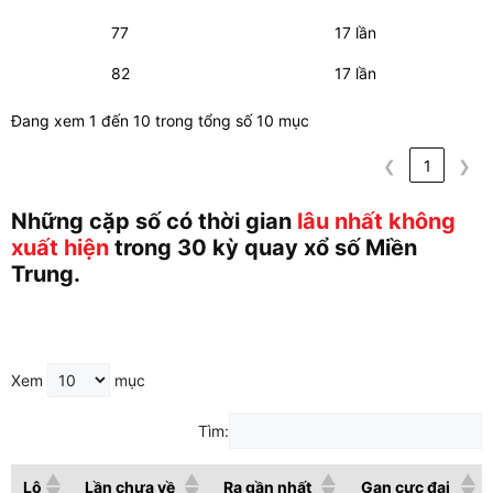
77
17 lần
82
17 lần
Đang xem 1 đến 10 trong tổng số 10 mục
❮
1
❯
Những cặp số có thời gian
lâu nhất không
xuất hiện
trong 30 kỳ quay xổ số Miền
Trung.
Xem
mục
Tìm:
Lô
Lần chưa về
Ra gần nhất
Gan cực đại