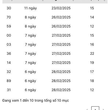
30
11 ngày
23/02/2025
15
70
8 ngày
26/02/2025
14
59
8 ngày
26/02/2025
12
00
7 ngày
27/02/2025
15
03
7 ngày
27/02/2025
16
36
7 ngày
27/02/2025
22
14
7 ngày
27/02/2025
19
32
6 ngày
28/02/2025
17
89
6 ngày
28/02/2025
18
31
6 ngày
28/02/2025
12
Đang xem 1 đến 10 trong tổng số 10 mục