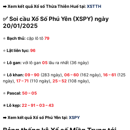
➡️ Xem kết quả Xổ số Thừa Thiên Huế tại:
XSTTH
✅
Soi cầu Xổ Số Phú Yên (XSPY) ngày
20/01/2025
⭐️
Bạch thủ:
cặp lô tô
79
⭐️
Lật liên tục:
96
⭐️
Lô gan:
với lô gan
05
lâu ra nhất (36 ngày)
⭐️
Lô khan:
09 – 90
(283 ngày),
06 – 60
(162 ngày),
16 – 61
(125
ngày),
17 – 71
(110 ngày),
25 – 52
(108 ngày),
⭐️
Pascal:
50 – 05
⭐️ Lô kẹp:
22 – 91 – 03 – 43
➡️ Xem kết quả Xổ số Phú Yên tại:
XSPY