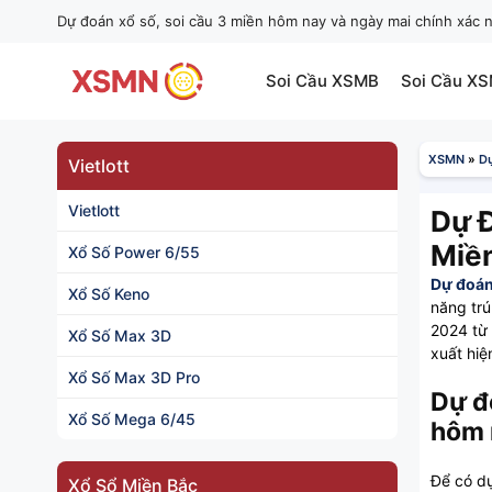
Chuyển
Dự đoán xổ số, soi cầu 3 miền hôm nay và ngày mai chính xác n
đến
nội
dung
Soi Cầu XSMB
Soi Cầu X
XSMN
»
D
Vietlott
Vietlott
Dự 
Miề
Xổ Số Power 6/55
Dự đoá
Xổ Số Keno
năng trú
2024 từ
Xổ Số Max 3D
xuất hiệ
Xổ Số Max 3D Pro
Dự đ
Xổ Số Mega 6/45
hôm 
Để có dự
Xổ Sổ Miền Bắc