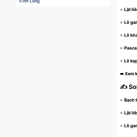
Vĩnh Long
⭐️
Lật liê
⭐️
Lô ga
⭐️
Lô kh
⭐️
Pasca
⭐️
Lô kẹ
➡️ Xem k
✍️ So
⭐️
Bạch 
⭐️
Lật liê
⭐️
Lô ga