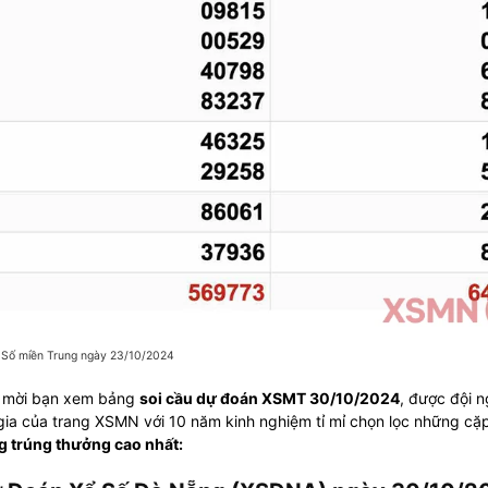
 Số miền Trung ngày 23/10/2024
, mời bạn xem bảng
soi cầu dự đoán XSMT 30/10/2024
, được đội 
ia của trang XSMN với 10 năm kinh nghiệm tỉ mỉ chọn lọc những cặ
g trúng thưởng cao nhất: