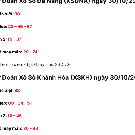
 Đoán Xổ Số Đà Nẵng (XSDNA) ngày 30/10/2
ặc biệt:
98
 đẹp:
23 – 45 – 67
ên 2:
15 – 37
số may mắn:
29 – 74
êm lô xiên 2 tại:
Quay Thử XSDNG
 Đoán Xổ Số Khánh Hòa (XSKH) ngày 30/10/
ặc biệt:
82
 đẹp:
09 – 34 – 51
ên 2:
18 – 46
số may mắn:
26 – 88