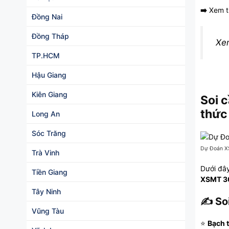
➡️
Xem th
Đồng Nai
Đồng Tháp
Xem
TP.HCM
Hậu Giang
Kiên Giang
Soi 
thức 
Long An
Sóc Trăng
Dự Đoán XS
Trà Vinh
Dưới đâ
Tiền Giang
XSMT 3
Tây Ninh
✍️ So
Vũng Tàu
⭐️
Bạch 