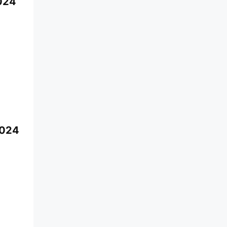
024
2024