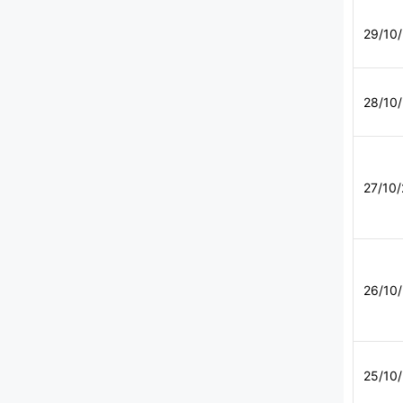
29/10
28/10
27/10
26/10
25/10