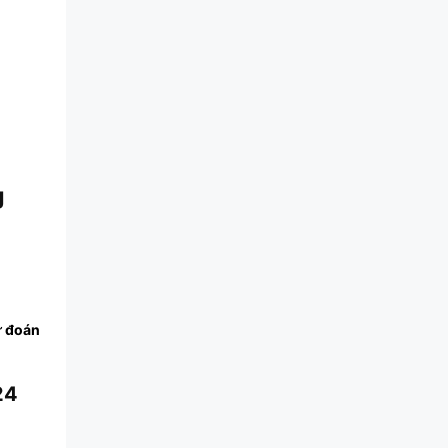
g
 đoán
24