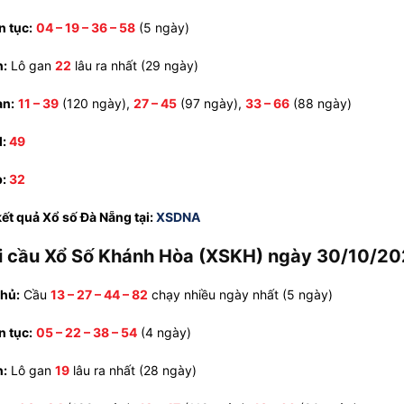
n tục:
04 – 19 – 36 – 58
(5 ngày)
n:
Lô gan
22
lâu ra nhất (29 ngày)
an:
11 – 39
(120 ngày),
27 – 45
(97 ngày),
33 – 66
(88 ngày)
l:
49
p:
32
ết quả Xổ số Đà Nẵng tại:
XSDNA
i cầu Xổ Số Khánh Hòa (XSKH) ngày 30/10/2
thủ:
Cầu
13 – 27 – 44 – 82
chạy nhiều ngày nhất (5 ngày)
n tục:
05 – 22 – 38 – 54
(4 ngày)
n:
Lô gan
19
lâu ra nhất (28 ngày)