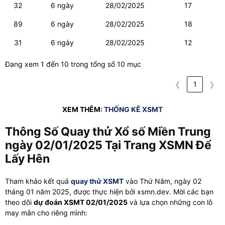
32
6 ngày
28/02/2025
17
89
6 ngày
28/02/2025
18
31
6 ngày
28/02/2025
12
Đang xem 1 đến 10 trong tổng số 10 mục
❮
1
❯
XEM THÊM:
THỐNG KÊ XSMT
Thông Số Quay thử Xổ số Miền Trung
ngày 02/01/2025 Tại Trang XSMN Để
Lấy Hên
Tham khảo kết quả
quay thử XSMT
vào Thứ Năm, ngày 02
tháng 01 năm 2025, được thực hiện bởi xsmn.dev. Mời các bạn
theo dõi
dự đoán XSMT 02/01/2025
và lựa chọn những con lô
may mắn cho riêng mình: