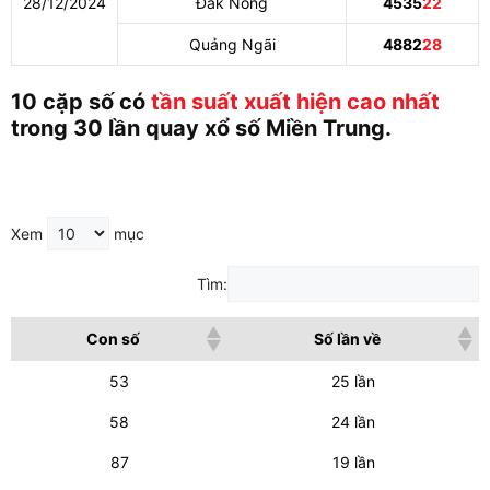
28/12/2024
Đắk Nông
4535
22
Quảng Ngãi
4882
28
10 cặp số có
tần suất xuất hiện cao nhất
trong 30 lần quay xổ số Miền Trung.
Xem
mục
Tìm:
Con số
Số lần về
53
25 lần
58
24 lần
87
19 lần