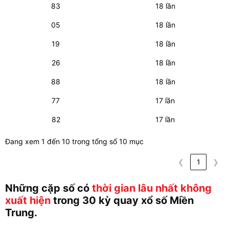
83
18 lần
05
18 lần
19
18 lần
26
18 lần
88
18 lần
77
17 lần
82
17 lần
Đang xem 1 đến 10 trong tổng số 10 mục
❮
1
❯
Những cặp số có
thời gian lâu nhất không
xuất hiện
trong 30 kỳ quay xổ số Miền
Trung.