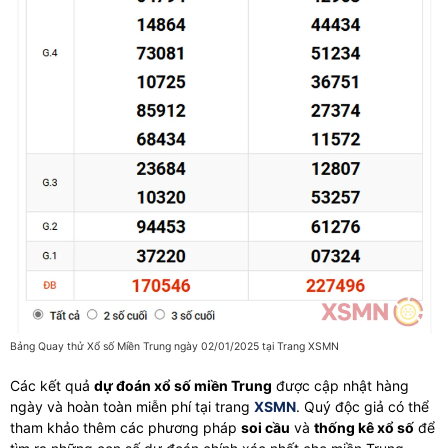
Bảng Quay thử Xổ số Miền Trung ngày 02/01/2025 tại Trang XSMN
Các kết quả
dự đoán xổ số miền Trung
được cập nhật hàng
ngày và hoàn toàn miễn phí tại trang
XSMN
. Quý độc giả có thể
tham khảo thêm các phương pháp
soi cầu
và
thống kê xổ số
để