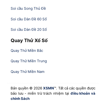
Soi cầu Song Thủ Đề
Soi cầu Dàn Đề 60 Số
Soi cầu Dàn Đề 20 Số
Quay Thử Xổ Số
Quay Thử Miền Bắc
Quay Thử Miền Trung
Quay Thử Miền Nam
Bản quyền © 2026
XSMN
™. Tất cả các quyền được
bảo lưu - miễn trừ trách nhiệm tại
điều khoản và
chính Sách