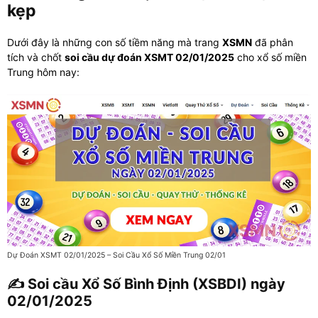
kẹp
Dưới đây là những con số tiềm năng mà trang
XSMN
đã phân
tích và chốt
soi cầu dự đoán XSMT 02/01/2025
cho xổ số miền
Trung hôm nay:
Dự Đoán XSMT 02/01/2025 – Soi Cầu Xổ Số Miền Trung 02/01
✍️ Soi cầu Xổ Số Bình Định (XSBDI) ngày
02/01/2025