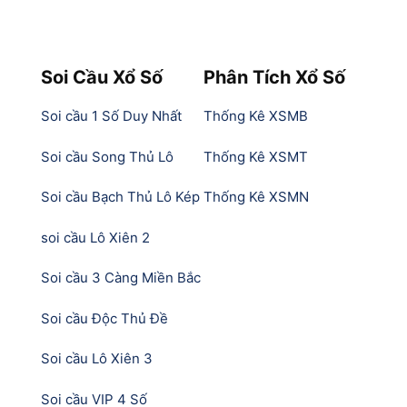
|
nhà cái uy tín
|
mu88
|
vsbet
Soi Cầu Xổ Số
Phân Tích Xổ Số
Soi cầu 1 Số Duy Nhất
Thống Kê XSMB
Soi cầu Song Thủ Lô
Thống Kê XSMT
Soi cầu Bạch Thủ Lô Kép
Thống Kê XSMN
soi cầu Lô Xiên 2
Soi cầu 3 Càng Miền Bắc
Soi cầu Độc Thủ Đề
Soi cầu Lô Xiên 3
Soi cầu VIP 4 Số