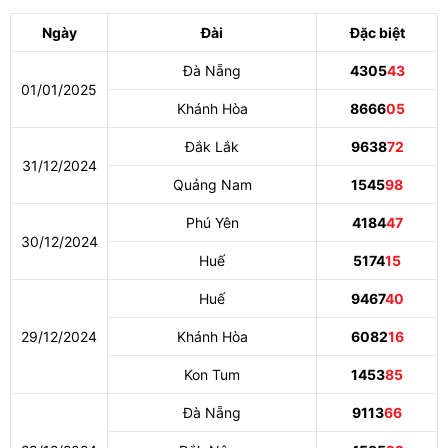
Ngày
Đài
Đặc biệt
Đà Nẵng
4305
43
01/01/2025
Khánh Hòa
8666
05
Đắk Lắk
9638
72
31/12/2024
Quảng Nam
1545
98
Phú Yên
4184
47
30/12/2024
Huế
5174
15
Huế
9467
40
29/12/2024
Khánh Hòa
6082
16
Kon Tum
1453
85
Đà Nẵng
9113
66