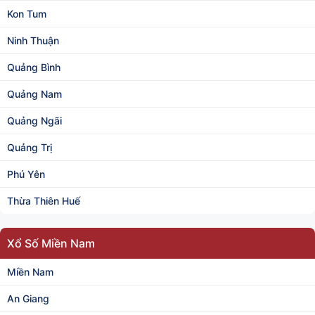
Kon Tum
Ninh Thuận
Quảng Bình
Quảng Nam
Quảng Ngãi
Quảng Trị
Phú Yên
Thừa Thiên Huế
Xổ Số Miền Nam
Miền Nam
An Giang