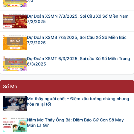
7/3
Dự Đoán XSMN 7/3/2025, Soi Cầu Xổ Số Miền Nam
7/3/2025
Dự Đoán XSMB 7/3/2025, Soi Cầu Xổ Số Miền Bắc
7/3/2025
Dự Đoán XSMT 6/3/2025, Soi cầu Xổ Số Miền Trung
6/3/2025
Sổ Mơ
Mơ thấy người chết – Điềm xấu tưởng chừng nhưng
hóa ra lại tốt
Nằm Mơ Thấy Ông Bà: Điềm Báo Gì? Con Số May
Mắn Là Gì?