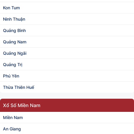
Kon Tum
Ninh Thuận
Quảng Bình
Quảng Nam
Quảng Ngãi
Quảng Trị
Phú Yên
Thừa Thiên Huế
Xổ Số Miền Nam
Miền Nam
An Giang