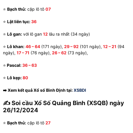
⭐️
Bạch thủ:
cặp lô tô
07
⭐️
Lật liên tục:
36
⭐️
Lô gan:
với lô gan
12
lâu ra nhất (34 ngày)
⭐️
Lô khan:
46 – 64
(171 ngày),
29 – 92
(101 ngày),
12 – 21
(94
ngày),
17 – 71
(76 ngày),
26 – 62
(73 ngày),
⭐️
Pascal:
36 – 63
⭐️
Lô kẹp:
80
➡️ Xem kết quả Xổ số Bình Định tại:
XSBDI
✍️ Soi cầu Xổ Số Quảng Bình (XSQB) ngày
26/12/2024
⭐️
Bạch thủ:
cặp lô tô
27