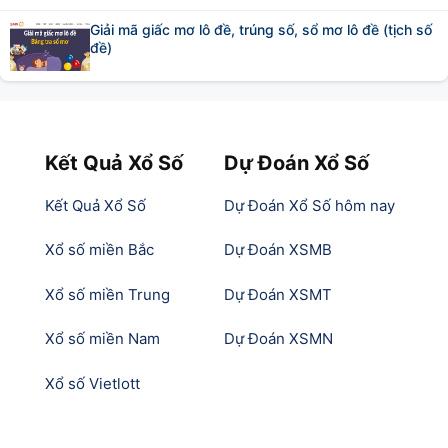
Giải mã giấc mơ lô đề, trúng số, sổ mơ lô đề (tịch số
đề)
Kết Quả Xổ Số
Dự Đoán Xổ Số
Kết Quả Xổ Số
Dự Đoán Xổ Số hôm nay
Xổ số miền Bắc
Dự Đoán XSMB
Xổ số miền Trung
Dự Đoán XSMT
Xổ số miền Nam
Dự Đoán XSMN
Xổ số Vietlott
23win
|
99win
|
3win
|
xibet
|
luck8
|
nn88
|
vi68
|
uk88
|
yo88
|
quay hũ
|