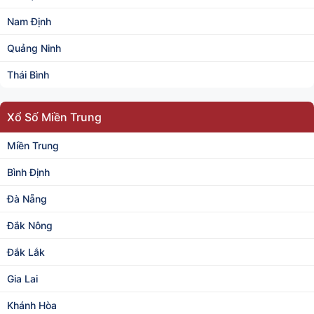
Nam Định
Quảng Ninh
Thái Bình
Xổ Số Miền Trung
Miền Trung
Bình Định
Đà Nẵng
Đắk Nông
Đắk Lắk
Gia Lai
Khánh Hòa