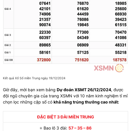
Kết quả Xổ Số miền Trung ngày 19/12/2024
Giờ đây, mời bạn xem bảng
Dự đoán XSMT 26/12/2024
, được
đội ngũ chuyên gia của trang XSMN với 10 năm kinh nghiệm tỉ mỉ
chọn lọc những cặp số có
khả năng trúng thưởng cao nhất:
ĐẶC BIỆT 3 ĐÀI MIỀN TRUNG
⭐️ Bao lô 3 đài:
57 – 35 – 86