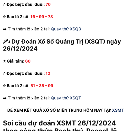
⭐️ Đặc biệt: đầu, đuôi:
76
⭐️ Bao lô 2 số:
16 – 99 – 78
➡️ Tìm thêm lô xiên 2 tại:
Quay thử XSQB
✍️ Dự Đoán Xổ Số Quảng Trị (XSQT) ngày
26/12/2024
⭐️ Giải tám:
60
⭐️ Đặc biệt: đầu, đuôi:
12
⭐️ Bao lô 2 số:
51 – 35 – 99
➡️ Tìm thêm lô xiên 2 tại:
Quay thử XSQT
ĐỂ XEM KẾT QUẢ XỔ SỐ MIỀN TRUNG HÔM NAY TẠI:
XSMT
Soi cầu dự đoán XSMT 26/12/2024
theo công thức Bạch thủ, Pascal, lô