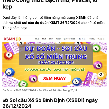
kẹp
Dưới đây là những con số tiềm năng mà trang
XSMN
đã phân
tích và chốt
soi cầu dự đoán XSMT 26/12/2024
cho xổ số miền
Trung hôm nay:
Dự Đoán XSMT 26/12/2024 – Soi Cầu Xổ Số Miền Trung 26/12
✍️ Soi cầu Xổ Số Bình Định (XSBDI) ngày
26/12/2024