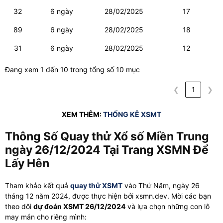
32
6 ngày
28/02/2025
17
89
6 ngày
28/02/2025
18
31
6 ngày
28/02/2025
12
Đang xem 1 đến 10 trong tổng số 10 mục
❮
1
❯
XEM THÊM:
THỐNG KÊ XSMT
Thông Số Quay thử Xổ số Miền Trung
ngày 26/12/2024 Tại Trang XSMN Để
Lấy Hên
Tham khảo kết quả
quay thử XSMT
vào Thứ Năm, ngày 26
tháng 12 năm 2024, được thực hiện bởi xsmn.dev. Mời các bạn
theo dõi
dự đoán XSMT 26/12/2024
và lựa chọn những con lô
may mắn cho riêng mình: